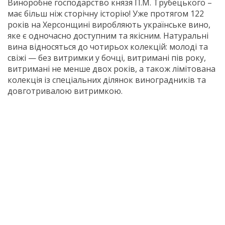
Виноробне господарство князя П.М. Трубецького –
має більш ніж сторічну історію! Уже протягом 122
років на Херсонщині виробляють українське вино,
яке є одночасно доступним та якісним. Натуральні
вина відносяться до чотирьох колекцій: молоді та
свіжі — без витримки у бочці, витримані пів року,
витримані не менше двох років, а також лімітована
колекція із спеціальних ділянок виноградників та
довготривалою витримкою.