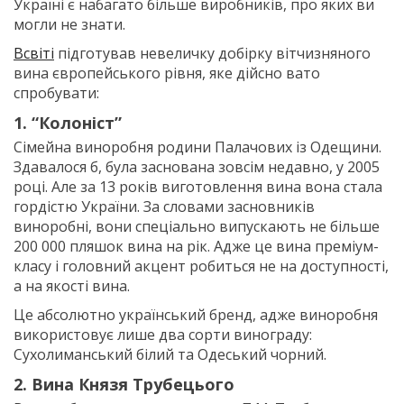
Україні є набагато більше виробників, про яких ви
могли не знати.
Всвіті
підготував невеличку добірку вітчизняного
вина європейського рівня, яке дійсно вато
спробувати:
1. “Колоніст”
Сімейна виноробня родини Палачових із Одещини.
Здавалося б, була заснована зовсім недавно, у 2005
році. Але за 13 років виготовлення вина вона стала
гордістю України. За словами засновників
виноробні, вони спеціально випускають не більше
200 000 пляшок вина на рік. Адже це вина преміум-
класу і головний акцент робиться не на доступності,
а на якості вина.
Це абсолютно український бренд, адже виноробня
використовує лише два сорти винограду:
Сухолиманський білий та Одеський чорний.
2. Вина Князя Трубецього