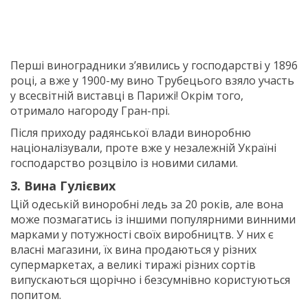
Перші виноградники з’явились у господарстві у 1896
році, а вже у 1900-му вино Трубецього взяло участь
у всесвітній виставці в Парижі! Окрім того,
отримало нагороду Гран-прі.
Після приходу радянської влади виноробню
націоналізували, проте вже у незалежній Україні
господарство розцвіло із новими силами.
3. Вина Гулієвих
Цій одеській виноробні ледь за 20 років, але вона
може позмагатись із іншими популярними винними
марками у потужності своїх виробництв. У них є
власні магазини, їх вина продаються у різних
супермаркетах, а великі тиражі різних сортів
випускаються щорічно і безсумнівно користуються
попитом.