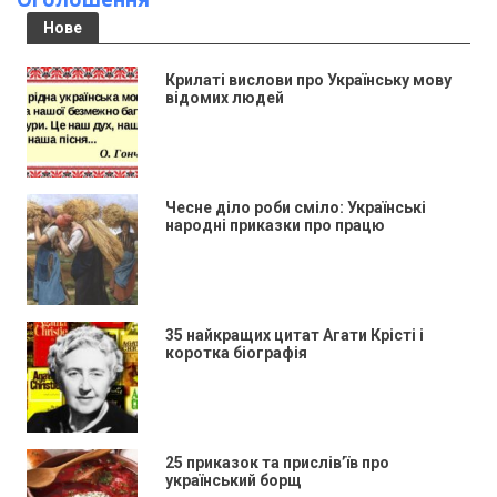
Нове
Крилаті вислови про Українську мову
відомих людей
Чесне діло роби сміло: Українські
народні приказки про працю
35 найкращих цитат Агати Крісті і
коротка біографія
25 приказок та прислів’їв про
український борщ