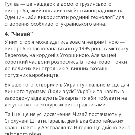
Гулієв — це нащадок відомого грузинського
винороба, який посадив сімейні виноградники на
Одещині, аби використати родинні технології для
створення особливого, українського вина.
4. “Чизай”
У них історія може здатись зовсім непримітною —
виноробня заснована всього у 1995 році, в містечку
Берегове, на кордоні з Угорщиною. Але за цей
короткий час вони розрослись із початкової точки
до великих виноградників, винних сховищ,
потужних виробництв.
Більше того, створили в Україні унікальне місце для
винного туризму. Люди з усієї України та навіть із
закордону відвідують Закарпаття аби побувати на
дегустаціях та екскурсіях виноградниками.
Та і це ще не усі досягнення! Чизай постачають у
Сполучені Штати, Ізраїль, декілька Європейських
країн і навіть у Австралію та Нігерію. Це дійсно вино
світового рівня.