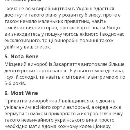
І хоча не всім виробництвам в Україні вдається
досягнути такого рівня у розвитку бізнесу, проте є
також немало маленьких приватних, навіть
сімейних винних справ, про які варто знати. Якщо
ви знаходитесь у пошуку чогось якісного і водночас
ексклюзивного, то ці виноробні повинні також
увійти у ваш список:
5. Nota Bene
Місцевий винороб із Закарпаття виготовляє більше
десяти різних сортів напою. Є у нього і молоді вина,
і сухі й солодкі, та навіть лімітовані із витримкою по
5-6 років.
6. Most Wine
Приватна виноробня з Львівщини, яке є досить
унікальним: всі його сорти авторські, а серед них є
вермути зі смаком прикарпатських трав. Пляшечку
такого незвичайного українського вина просто
необхідно мати вдома кожному колекціонеру.