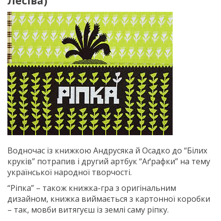
Лесіва)
Водночас із книжкою Андрусяка й Осадко до “Білих
круків” потрапив і другий артбук “Аґрафки” на тему
української народної творчості.
“Ріпка” – також книжка-гра з оригінальним
дизайном, книжка виймається з картонної коробки
– так, мовби витягуєш із землі саму ріпку.