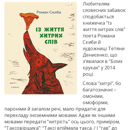
Любителям
словесних забавок
сподобається
книжечка “Із
життя хитрих слів”
поета Романа
Скиби й
художниці Тетяни
Денисенко, що
з’явилася в “Білих
круках” у 2014
році.
Слова “хитрі”, бо
багатозначні –
омоніми,
омоформи,
пароніми й загалом речі, мало придатні для
перекладу іноземними мовами. Адже як іншими
мовами передати “хитрість” ось цього, приміром,
“Таксовіршика”: “Таксі впіймала такса. / І “гав” до