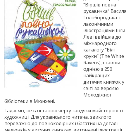
“Віршів повна
рукавичка” Василя
Голобородька з
лаконічними
ілюстраціями Інги
Леві ввійшла до
міжнародного
каталогу “Білі
круки” (The White
Ravens), ставши
однією з 250
найкращих
дитячих книжок у
світі за версією
Молодіжної
бібліотеки в Мюнхені.
Гадаємо, не в останню чергу завдяки майстерності
художниці. Для українського читача, звиклого
переважно до повноколірних і багатих на деталі
малюнків у дитячих книжках, витончені ілюстрації