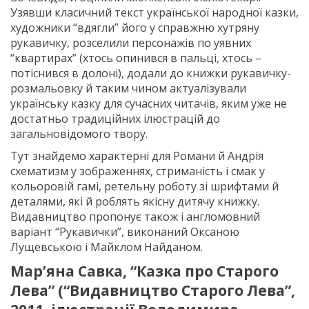
Узявши класичний текст української народної казки,
художники “вдягли” його у справжню хутряну
рукавичку, розселили персонажів по уявних
“квартирах” (хтось опинився в пальці, хтось –
потіснився в долоні), додали до книжки рукавичку-
розмальовку й таким чином актуалізували
українську казку для сучасних читачів, яким уже не
достатньо традиційних ілюстрацій до
загальновідомого твору.
Тут знайдемо характерні для Романи й Андрія
схематизм у зображеннях, стриманість і смак у
кольоровій гамі, ретельну роботу зі шрифтами й
деталями, які й роблять якісну дитячу книжку.
Видавництво пропонує також і англомовний
варіант “Рукавички”, виконаний Оксаною
Лущевською і Майклом Найданом.
Мар’яна Савка, “Казка про Старого
Лева” (“Видавництво Старого Лева”,