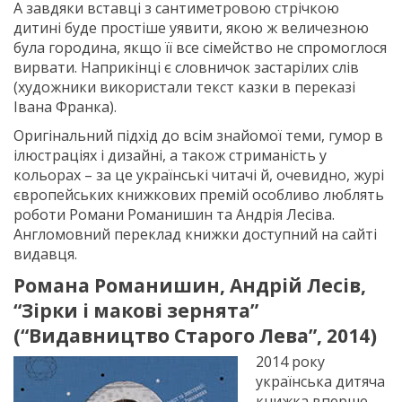
А завдяки вставці з сантиметровою стрічкою
дитині буде простіше уявити, якою ж величезною
була городина, якщо її все сімейство не спромоглося
вирвати. Наприкінці є словничок застарілих слів
(художники використали текст казки в переказі
Івана Франка).
Оригінальний підхід до всім знайомої теми, гумор в
ілюстраціях і дизайні, а також стриманість у
кольорах – за це українські читачі й, очевидно, журі
європейських книжкових премій особливо люблять
роботи Романи Романишин та Андрія Лесіва.
Англомовний переклад книжки доступний на сайті
видавця.
Романа Романишин, Андрій Лесів,
“Зірки і макові зернята”
(“Видавництво Старого Лева”, 2014)
2014 року
українська дитяча
книжка вперше