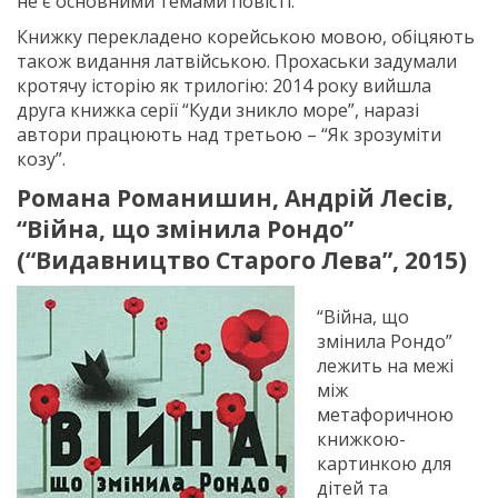
не є основними темами повісті.
Книжку перекладено корейською мовою, обіцяють
також видання латвійською. Прохаськи задумали
кротячу історію як трилогію: 2014 року вийшла
друга книжка серії “Куди зникло море”, наразі
автори працюють над третьою – “Як зрозуміти
козу”.
Романа Романишин, Андрій Лесів,
“Війна, що змінила Рондо”
(“Видавництво Старого Лева”, 2015)
“Війна, що
змінила Рондо”
лежить на межі
між
метафоричною
книжкою-
картинкою для
дітей та