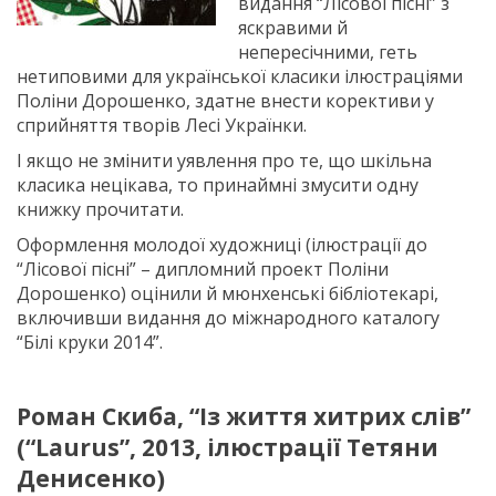
видання “Лісової пісні” з
яскравими й
непересічними, геть
нетиповими для української класики ілюстраціями
Поліни Дорошенко, здатне внести корективи у
сприйняття творів Лесі Українки.
І якщо не змінити уявлення про те, що шкільна
класика нецікава, то принаймні змусити одну
книжку прочитати.
Оформлення молодої художниці (ілюстрації до
“Лісової пісні” – дипломний проект Поліни
Дорошенко) оцінили й мюнхенські бібліотекарі,
включивши видання до міжнародного каталогу
“Білі круки 2014”.
Роман Скиба, “Із життя хитрих слів”
(“Laurus”, 2013, ілюстрації Тетяни
Денисенко)