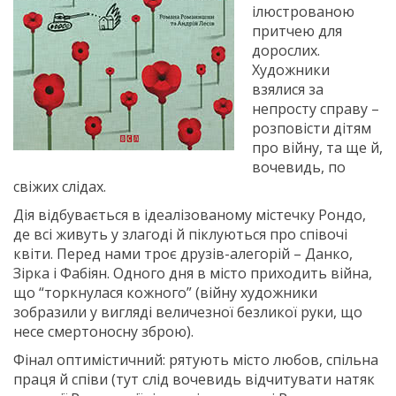
ілюстрованою
притчею для
дорослих.
Художники
взялися за
непросту справу –
розповісти дітям
про війну, та ще й,
вочевидь, по
свіжих слідах.
Дія відбувається в ідеалізованому містечку Рондо,
де всі живуть у злагоді й піклуються про співочі
квіти. Перед нами троє друзів-алегорій – Данко,
Зірка і Фабіян. Одного дня в місто приходить війна,
що “торкнулася кожного” (війну художники
зобразили у вигляді величезної безликої руки, що
несе смертоносну зброю).
Фінал оптимістичний: рятують місто любов, спільна
праця й співи (тут слід вочевидь відчитувати натяк