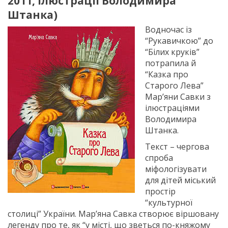
2011, ілюстрації Володимира
Штанка)
Водночас із
“Рукавичкою” до
“Білих круків”
потрапила й
“Казка про
Старого Лева”
Мар’яни Савки з
ілюстраціями
Володимира
Штанка.
Текст – чергова
спроба
міфологізувати
для дітей міський
простір
“культурної
столиці” України. Мар’яна Савка створює віршовану
легенду про те, як “у місті, що зветься по-княжому