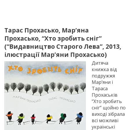
Тарас Прохасько, Мар’яна
Прохасько, “Хто зробить сніг”
(“Видавництво Старого Лева”, 2013,
ілюстрації Мар’яни Прохасько)
Дитяча
книжка від
подружжя
Мар’яни і
Тараса
Прохаськів
“Хто зробить
сніг” щойно по
виході зібрала
всі можливі
українські