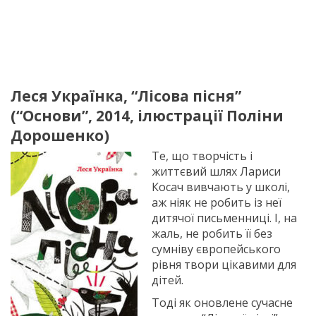
Леся Українка, “Лісова пісня”
(“Основи”, 2014, ілюстрації Поліни
Дорошенко)
Те, що творчість і
життєвий шлях Лариси
Косач вивчають у школі,
аж ніяк не робить із неї
дитячої письменниці. І, на
жаль, не робить її без
сумніву європейського
рівня твори цікавими для
дітей.
Тоді як оновлене сучасне