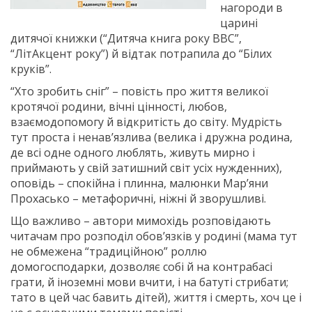
нагороди в
царині
дитячої книжки (“Дитяча книга року ВВС”,
“ЛітАкцент року”) й відтак потрапила до “Білих
круків”.
“Хто зробить сніг” – повість про життя великої
кротячої родини, вічні цінності, любов,
взаємодопомогу й відкритість до світу. Мудрість
тут проста і ненав’язлива (велика і дружна родина,
де всі одне одного люблять, живуть мирно і
приймають у свій затишний світ усіх нужденних),
оповідь – спокійна і плинна, малюнки Мар’яни
Прохасько – метафоричні, ніжні й зворушливі.
Що важливо – автори мимохідь розповідають
читачам про розподіл обов’язків у родині (мама тут
не обмежена “традиційною” роллю
домогосподарки, дозволяє собі й на контрабасі
грати, й іноземні мови вчити, і на батуті стрибати;
тато в цей час бавить дітей), життя і смерть, хоч це і