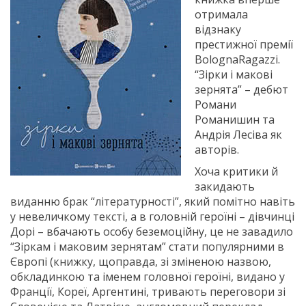
отримала
відзнаку
престижної премії
BolognaRagazzi.
“Зірки і макові
зернята” – дебют
Романи
Романишин та
Андрія Лесіва як
авторів.
Хоча критики й
закидають
виданню брак “літературності”, який помітно навіть
у невеличкому тексті, а в головній героїні – дівчинці
Дорі – вбачають особу беземоційну, це не завадило
“Зіркам і маковим зернятам” стати популярними в
Європі (книжку, щоправда, зі зміненою назвою,
обкладинкою та іменем головної героїні, видано у
Франції, Кореї, Аргентині, тривають переговори зі