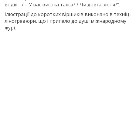
водія… / – У вас висока такса? / Чи довга, як і я?”.
Ілюстрації до коротких віршиків виконано в техніці
ліногравюри, що і припало до душі міжнародному
журі.