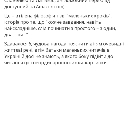
Словенією та Латвією, англомовний переклад
доступний на Amazon.com).
Це – втілена філософія т.зв. “маленьких кроків”,
історія про те, що “кожне завдання, навіть
найскладніше, слід починати з простого – з один,
два, три…”.
Здавалося б, чудова нагода пояснити дітям очевидні
життєві речі, втім батьки маленьких читачів в
Україні й досі не знають, з якого боку підійти до
читання цієї неординарної книжки-картинки.