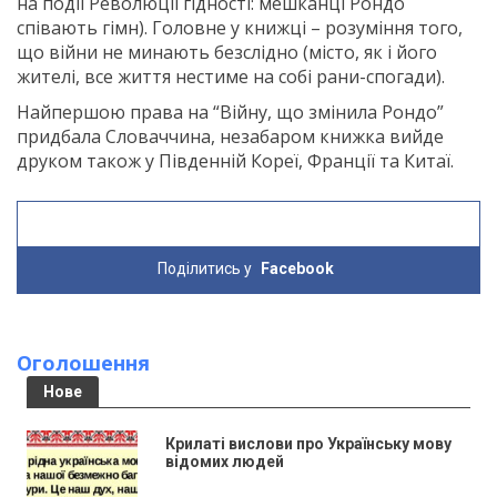
на події Революції гідності: мешканці Рондо
співають гімн). Головне у книжці – розуміння того,
що війни не минають безслідно (місто, як і його
жителі, все життя нестиме на собі рани-спогади).
Найпершою права на “Війну, що змінила Рондо”
придбала Словаччина, незабаром книжка вийде
друком також у Південній Кореї, Франції та Китаї.
Поділитись у
Facebook
Оголошення
Нове
Крилаті вислови про Українську мову
відомих людей