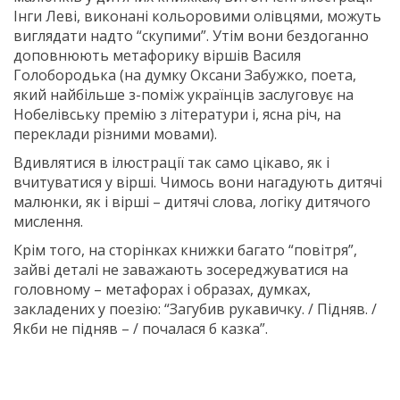
Інги Леві, виконані кольоровими олівцями, можуть
виглядати надто “скупими”. Утім вони бездоганно
доповнюють метафорику віршів Василя
Голобородька (на думку Оксани Забужко, поета,
який найбільше з-поміж українців заслуговує на
Нобелівську премію з літератури і, ясна річ, на
переклади різними мовами).
Вдивлятися в ілюстрації так само цікаво, як і
вчитуватися у вірші. Чимось вони нагадують дитячі
малюнки, як і вірші – дитячі слова, логіку дитячого
мислення.
Крім того, на сторінках книжки багато “повітря”,
зайві деталі не заважають зосереджуватися на
головному – метафорах і образах, думках,
закладених у поезію: “Загубив рукавичку. / Підняв. /
Якби не підняв – / почалася б казка”.