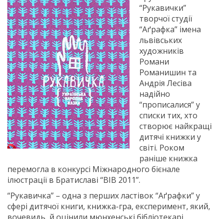
“Рукавички”
творчої студії
“Аґрафка” імена
львівських
художників
Романи
Романишин та
Андрія Лесіва
надійно
“прописалися” у
списки тих, хто
створює найкращі
дитячі книжки у
світі. Роком
раніше книжка
перемогла в конкурсі Міжнародного бієнале
ілюстрації в Братиславі “ВІВ 2011”.
“Рукавичка” – одна з перших ластівок “Аґрафки” у
сфері дитячої книги, книжка-гра, експеримент, який,
вочевидь, й оцінили мюнхенські бібліотекарі.