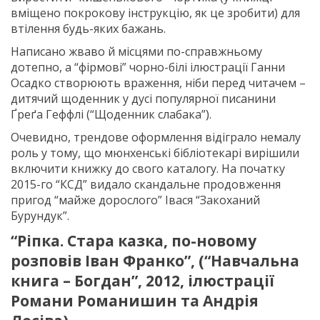
вміщено покрокову інструкцію, як це зробити) для
втілення будь-яких бажань.
Написано жваво й місцями по-справжньому
дотепно, а “фірмові” чорно-білі ілюстрації Ганни
Осадко створюють враження, ніби перед читачем –
дитячий щоденник у дусі популярної писанини
Ґреґа Геффлі (“Щоденник слабака”).
Очевидно, трендове оформлення відіграло немалу
роль у тому, що мюнхенські бібліотекарі вирішили
включити книжку до свого каталогу. На початку
2015-го “КСД” видало скандальне продовження
пригод “майже дорослого” Івася “Закоханий
Бурундук”.
“Ріпка. Стара казка, по-новому
розповів Іван Франко”, (“Навчальна
книга – Богдан”, 2012, ілюстрації
Романи Романишин та Андрія