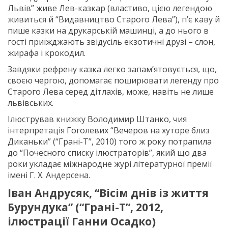
Львів” живе Лев-казкар (властиво, цією легендою
живиться й “Видавництво Старого Лева”), п’є каву й
пише казки на друкарській машинці, а до нього в
гості приїжджають звідусіль екзотичні друзі – слон,
жирафа і крокодил.
Завдяки рефрену казка легко запам’ятовується, що,
своєю чергою, допомагає поширювати легенду про
Старого Лева серед дітлахів, може, навіть не лише
львівських.
Ілюстрував книжку Володимир Штанко, чия
інтерпретація Гоголевих “Вечеров на хуторе близ
Диканьки” (“Грані-Т”, 2010) того ж року потрапила
до “Почесного списку ілюстраторів”, який що два
роки укладає міжнародне журі літературної премії
імені Г. Х. Андерсена.
Іван Андрусяк, “Вісім днів із життя
Бурундука” (“Грані-Т”, 2012,
ілюстрації Ганни Осадко)