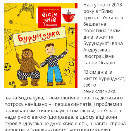
Наступного 2013
року в “Білих
круках” з’явилася
бешкетна
повістина “Вісім
днів із життя
Бурундука” Івана
Андрусяка з
ілюстраціями
Ганни Осадко.
“Вісім днів із
життя Бурундука”,
себто
семикласника
Івана Боднарука, – психологічна повість, де всього
потроху намішано – і перша симпатія, і проблеми з
опануванням точних наук, і комплекси, пов’язані з
надмірною вагою (щоправда, в цьому віці вони
героя Андрусяка не дуже хвилюють), і навіть спроба
виростити “кишенькового” чортика (у книжці