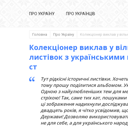
ПРО УКРАЇНУ
ПРО УКРАЇНЦІВ
Головна
Про Україну
Колекціонер виклав у віл
листівок з українськими 
ст
Тут рідкісні історичні листівки. Хоч
тому прошу поділитися альбомом. Укр
Одною з найулюбленіших тем для мене 
стріхою! Так, саме тих хат, пошукам
ці зображення надихнули досліджува
двадцять років, я чітко усвідомив, що
Держави! Дозволяю використовувати
не для себе, а для українського народ