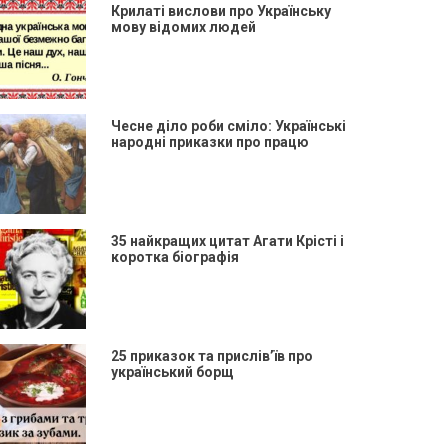
Крилаті вислови про Українську
мову відомих людей
Чесне діло роби сміло: Українські
народні приказки про працю
35 найкращих цитат Агати Крісті і
коротка біографія
25 приказок та прислів’їв про
український борщ