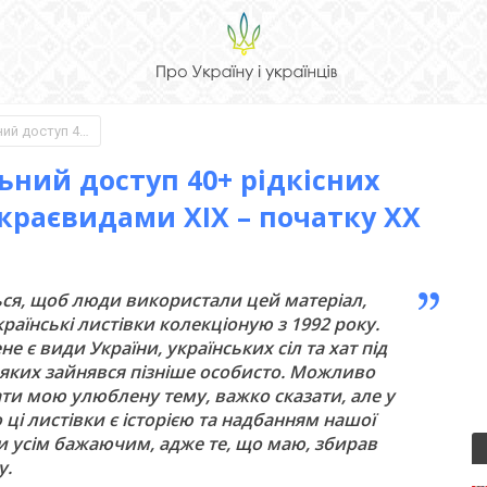
Колекціонер виклав у вільний доступ 40+ рідкісних листівок з українськими краєвидами XIX – початку XX ст
ьний доступ 40+ рідкісних
краєвидами XIX – початку XX
еться, щоб люди використали цей матеріал,
аїнські листівки колекціоную з 1992 року.
є види України, українських сіл та хат під
и яких зайнявся пізніше особисто. Можливо
ти мою улюблену тему, важко сказати, але у
 ці листівки є історією та надбанням нашої
 усім бажаючим, адже те, що маю, збирав
у.