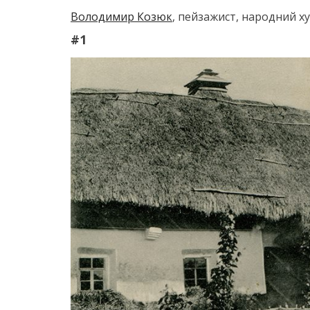
Володимир Козюк
, пейзажист, народний х
#1