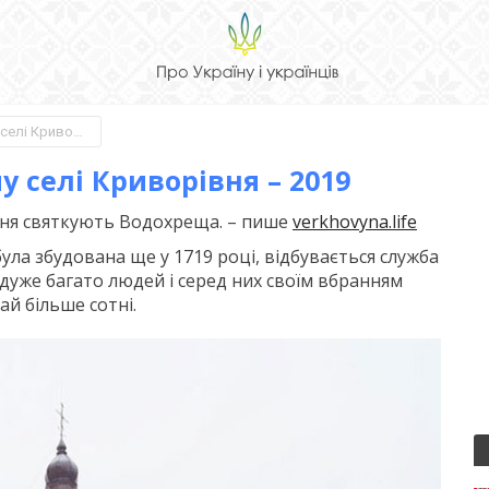
Водохреща у гуцульському селі Криворівня – 2019
 селі Криворівня – 2019
вня святкують Водохреща. – пише
verkhovyna.life
була збудована ще у 1719 році, відбувається служба
дуже багато людей і серед них своїм вбранням
ай більше сотні.