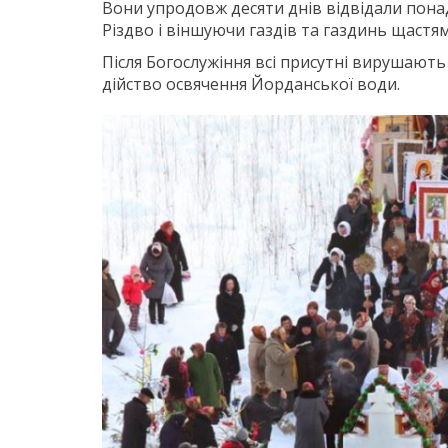
Вони упродовж десяти днів відвідали понад
Різдво і віншуючи газдів та газдинь щастям
Після Богослужіння всі присутні вирушают
дійство освячення Йорданської води.