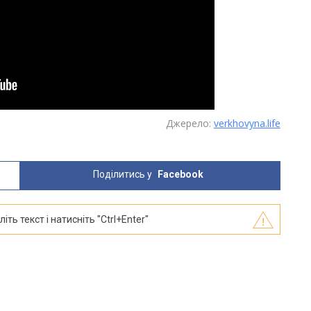
Джерело:
verkhovyna.life
Поділитись у
Facebook
ть текст і натисніть "Ctrl+Enter"