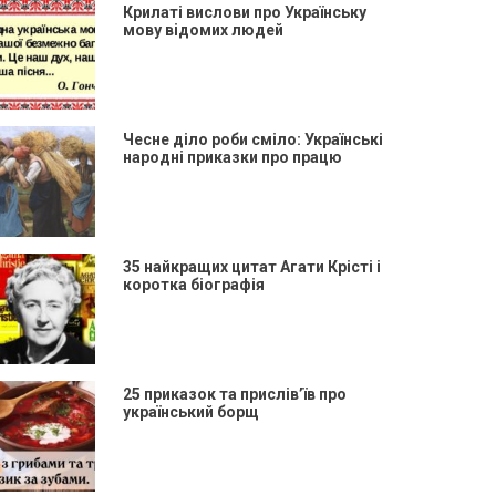
Крилаті вислови про Українську
мову відомих людей
Чесне діло роби сміло: Українські
народні приказки про працю
35 найкращих цитат Агати Крісті і
коротка біографія
25 приказок та прислів’їв про
український борщ