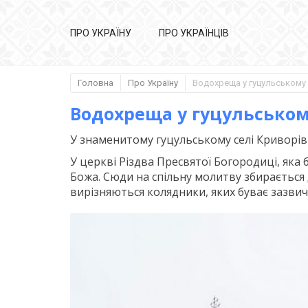
ПРО УКРАЇНУ
ПРО УКРАЇНЦІВ
Головна
Про Україну
Водохреща у гуцульському
У знаменитому гуцульському селі Криворі
У церкві Різдва Пресвятої Богородиці, яка 
Божа. Сюди на спільну молитву збирається 
вирізняються колядники, яких буває зазвич