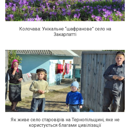
Колочава: Унікальне “шафранове” село на
Закарпатті
Як живе село старовірів на Тернопільщині, яке не
користується благами цивілізації