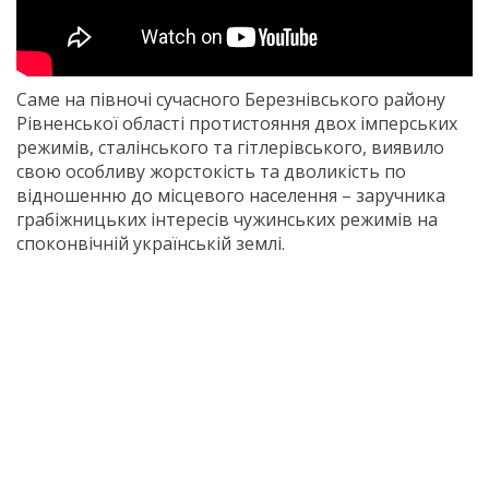
Саме на півночі сучасного Березнівського району
Рівненської області протистояння двох імперських
режимів, сталінського та гітлерівського, виявило
свою особливу жорстокість та дволикість по
відношенню до місцевого населення – заручника
грабіжницьких інтересів чужинських режимів на
споконвічній українській землі.