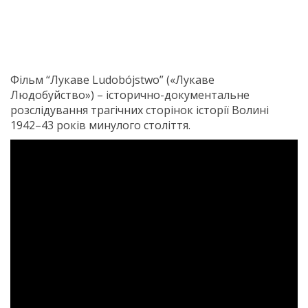
Фільм “Лукаве Ludobójstwo” («Лукаве
Людобуйство») – історично-документальне
розслідування трагічних сторінок історії Волині
1942–43 років минулого століття.