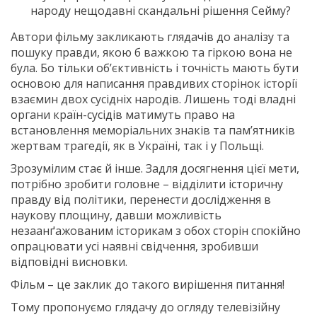
народу нещодавні скандальні рішення Сейму?
Автори фільму закликають глядачів до аналізу та
пошуку правди, якою б важкою та гіркою вона не
була. Бо тільки об’єктивність і точність мають бути
основою для написання правдивих сторінок історії
взаємин двох сусідніх народів. Лишень тоді владні
органи країн-сусідів матимуть право на
встановлення меморіальних знаків та пам’ятників
жертвам трагедії, як в Україні, так і у Польщі.
Зрозумілим стає й інше. Задля досягнення цієї мети,
потрібно зробити головне – відділити історичну
правду від політики, перенести дослідження в
наукову площину, давши можливість
незаанґажованим історикам з обох сторін спокійно
опрацювати усі наявні свідчення, зробивши
відповідні висновки.
Фільм – це заклик до такого вирішення питання!
Тому пропонуємо глядачу до огляду телевізійну