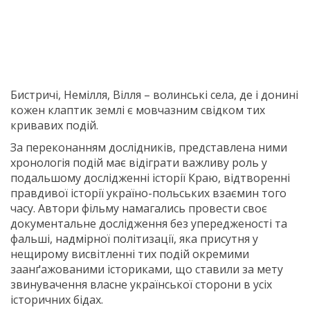
Бистричі, Немілля, Вілля – волинські села, де і донині
кожен клаптик землі є мовчазним свідком тих
кривавих подій.
За переконанням дослідників, представлена ними
хронологія подій має відіграти важливу роль у
подальшому дослідженні історії Краю, відтворенні
правдивої історії україно-польських взаємин того
часу. Автори фільму намагались провести своє
документальне дослідження без упередженості та
фальші, надмірної політизації, яка присутня у
нещирому висвітленні тих подій окремими
заанґажованими істориками, що ставили за мету
звинувачення власне української сторони в усіх
історичних бідах.