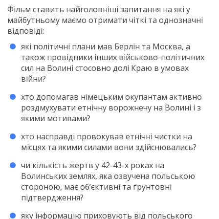
Фільм ставить найголовніші запитання на які у
майбутньому маємо отримати чіткі та однозначні
відповіді:
які політичні плани мав Берлін та Москва, а
також провідники інших військово-політичних
сил на Волині стосовно долі Краю в умовах
війни?
хто допомагав німецьким окупантам активно
роздмухувати етнічну ворожнечу на Волині і з
якими мотивами?
хто насправді провокував етнічні чистки на
місцях та якими силами вони здійснювались?
чи кількість жертв у 42-43-х роках на
Волинських землях, яка озвучена польською
стороною, має об’єктивні та ґрунтовні
підтвердження?
яку інформацію приховують від польського