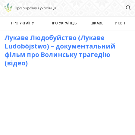
ПРО УКРАЇНУ
ПРО УКРАЇНЦІВ
ЦІКАВЕ
У СВІТІ
Лукаве Людобуйство (Лукаве
Ludobójstwo) – документальний
фільм про Волинську трагедію
(відео)