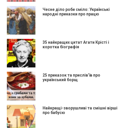
Чесне діло роби сміло: Українські
народні приказки про працю
35 найкращих цитат Агати Крісті і
коротка біографія
25 приказок та прислів’їв про
український борщ
Найкращі-зворушливі та смішні вірші
про бабусю