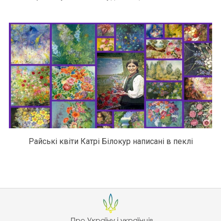
Райські квіти Катрі Білокур написані в пеклі