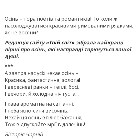
Осінь – пора поетів та романтиків! То коли ж
насолоджуватися красивими римованими рядками,
як не восени?
Редакція сайту
«Твій світ»
зібрала найкращі
вірші про осінь, які насправді торкнуться вашої
душі.
***
А завтра нас усіх чекає осінь –
Красива, фантастична, золота!
І вересневі ранки – теплі, босі,
І вечори, й холодна ніч густа…
І кава ароматна на світанні,
І неба ясно-синя височінь…
Нехай ця осінь втілює бажання,
Тож відпускайте мрії в далечінь!
Вікторія Чорній