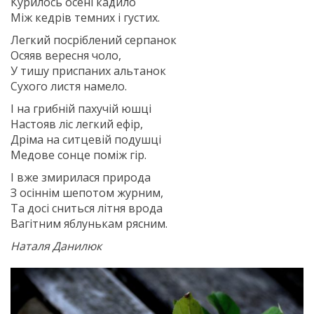
Курилось осені кадило
Між кедрів темних і густих.
Легкий посріблений серпанок
Осяяв вересня чоло,
У тишу приспаних альтанок
Сухого листя намело.
І на грибній пахучій юшці
Настояв ліс легкий ефір,
Дріма на ситцевій подушці
Медове сонце поміж гір.
І вже змирилася природа
З осіннім шепотом журним,
Та досі сниться літня врода
Вагітним яблунькам рясним.
Наталя Данилюк