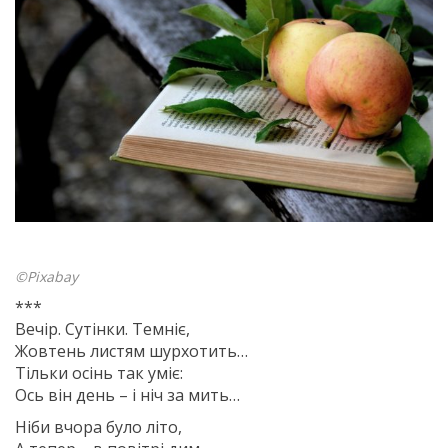
©Pixabay
***
Вечір. Сутінки. Темніє,
Жовтень листям шурхотить…
Тільки осінь так уміє:
Ось він день – і ніч за мить…
Ніби вчора було літо,