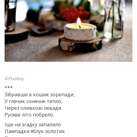
©Pixabay
***
Зібравши в кошик зорепади,
У глечик сонячне тепло,
Через оливкові левади
Русяве літо побрело.
Іще на згадку запалило
Лампадки яблук золотих.