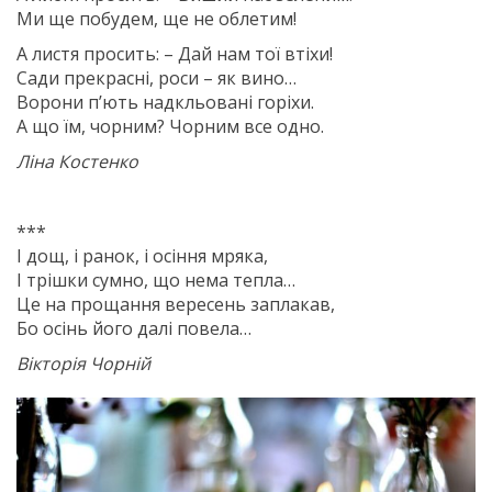
Ми ще побудем, ще не облетим!
А листя просить: – Дай нам тої втіхи!
Сади прекрасні, роси – як вино…
Ворони п’ють надкльовані горіхи.
А що їм, чорним? Чорним все одно.
Ліна Костенко
***
І дощ, і ранок, і осіння мряка,
І трішки сумно, що нема тепла…
Це на прощання вересень заплакав,
Бо осінь його далі повела…
Вікторія Чорній