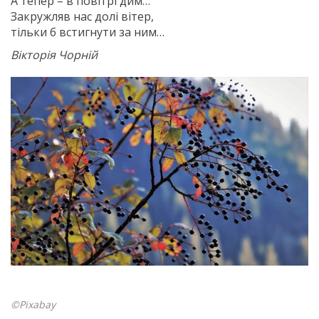
А тепер – в повітрі дим…
Закружляв нас долі вітер,
тільки б встигнути за ним…
Вікторія Чорній
©Pixabay