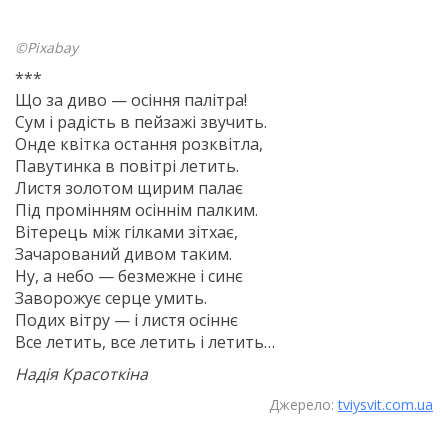
©Pixabay
***
Що за диво — осіння палітра!
Сум і радість в пейзажі звучить.
Онде квітка остання розквітла,
Павутинка в повітрі летить.
Листя золотом щирим палає
Під промінням осіннім палким.
Вітерець між гілками зітхає,
Зачарований дивом таким.
Ну, а небо — безмежне і синє
Заворожує серце умить.
Подих вітру — і листя осіннє
Все летить, все летить і летить…
Надія Красоткіна
Джерело:
tviysvit.com.ua