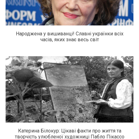
Народжена у вишиванці! Славні українки всіх
часів, яких знає весь світ
Катерина Білокур: Цікаві факти про життя та
творчість улюбленої художниці Пабло Пікассо