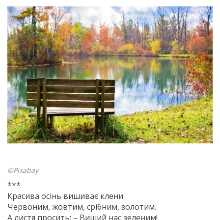
©Pixabay
***
Красива осінь вишиває клени
Червоним, жовтим, срібним, золотим.
А листя просить: – Виший нас зеленим!