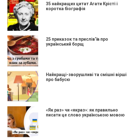
35 найкращих цитат Агати Крісті і
коротка біографія
25 приказок та прислів’їв про
український борщ
Найкращі-зворушливі та смішні вірші
про бабусю
«Як раз» чи «якраз»: як правильно
писати це слово українською мовою