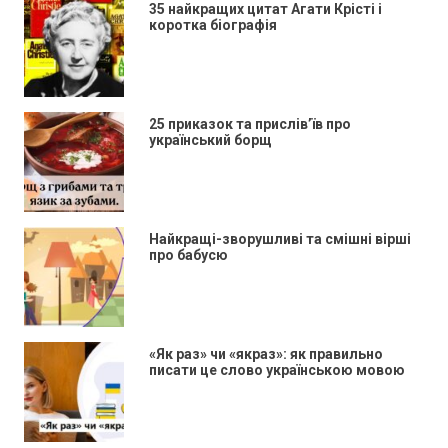
35 найкращих цитат Агати Крісті і
коротка біографія
25 приказок та прислів’їв про
український борщ
Найкращі-зворушливі та смішні вірші
про бабусю
«Як раз» чи «якраз»: як правильно
писати це слово українською мовою