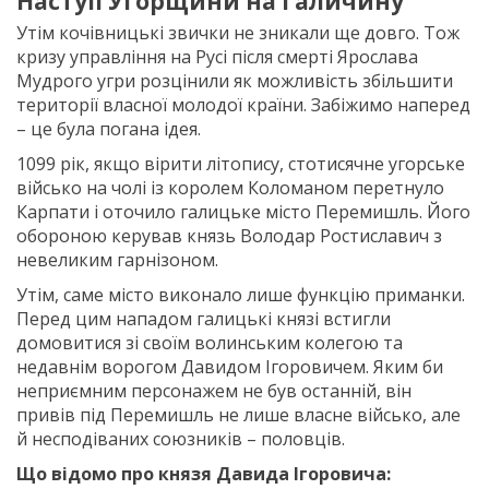
Наступ Угорщини на Галичину
Утім кочівницькі звички не зникали ще довго. Тож
кризу управління на Русі після смерті Ярослава
Мудрого угри розцінили як можливість збільшити
території власної молодої країни. Забіжимо наперед
– це була погана ідея.
1099 рік, якщо вірити літопису, стотисячне угорське
військо на чолі із королем Коломаном перетнуло
Карпати і оточило галицьке місто Перемишль. Його
обороною керував князь Володар Ростиславич з
невеликим гарнізоном.
Утім, саме місто виконало лише функцію приманки.
Перед цим нападом галицькі князі встигли
домовитися зі своїм волинським колегою та
недавнім ворогом Давидом Ігоровичем. Яким би
неприємним персонажем не був останній, він
привів під Перемишль не лише власне військо, але
й несподіваних союзників – половців.
Що відомо про князя Давида Ігоровича: