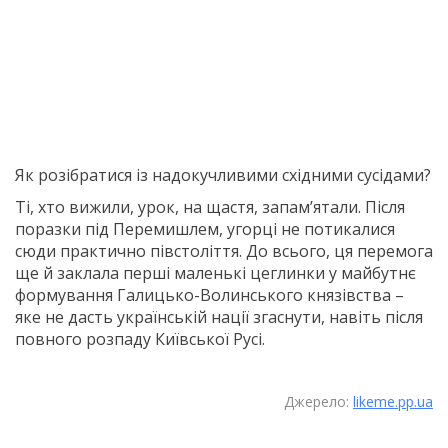
Як розібратися із надокучливими східними сусідами?
Ті, хто вижили, урок, на щастя, запам’ятали. Після
поразки під Перемишлем, угорці не потикалися
сюди практично півстоліття. До всього, ця перемога
ще й заклала перші маленькі цеглинки у майбутнє
формування Галицько-Волинського князівства –
яке не дасть українській нації згаснути, навіть після
повного розпаду Київської Русі.
Джерело:
likeme.pp.ua