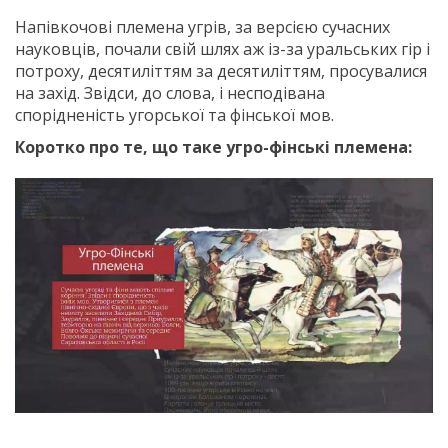
Напівкочові племена угрів, за версією сучасних
науковців, почали свій шлях аж із-за уральських гір і
потроху, десятиліттям за десятиліттям, просувалися
на захід. Звідси, до слова, і несподівана
спорідненість угорської та фінської мов.
Коротко про те, що таке угро-фінські племена: