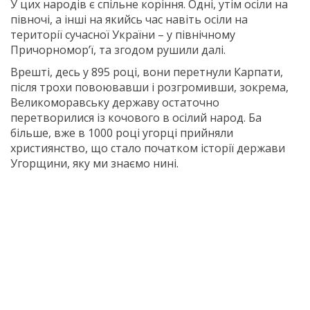
У цих народів є спільне коріння. Одні, утім осіли на
півночі, а інші на якийсь час навіть осіли на
території сучасної України – у північному
Причорномор’ї, та згодом рушили далі.
Врешті, десь у 895 році, вони перетнули Карпати,
після трохи повоювавши і розгромивши, зокрема,
Великоморавську державу остаточно
перетворилися із кочового в осілий народ. Ба
більше, вже в 1000 році угорці прийняли
християнство, що стало початком історії держави
Угорщини, яку ми знаємо нині.