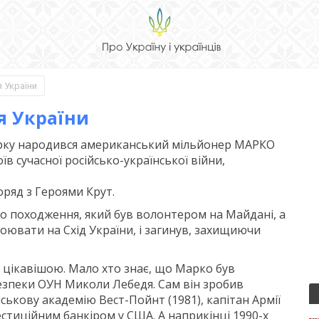
 України
я України
Йорку народився американський мільйонер МАРКО
 сучасної російсько-української війни,
оряд з Героями Крут.
о походження, який був волонтером на Майдані, а
оювати на Схід України, і загинув, захищиючи
а цікавішою. Мало хто знає, що Марко був
езпеки ОУН Миколи Лебедя. Сам він зробив
йськову академію Вест-Пойнт (1981), капітан Армії
тиційним банкіром у США. А наприкінці 1990-х