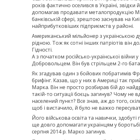
років фактично оселився в Україні, звідки й
допомагав продавати металопродукцію Ма
банківській сфері, зрештою заснував на Киї
найприбутковіших підприємств у районі.
Американський мільйонер з українською ду
рідною. Тож як сотні інших патріотів він 
Гідності.
А з початком російсько-української війни у
Добровольцем. Він був стрільцем 2-го бат
Як згадував один з бойових побратимів Фра
брифінг. Казав, що у них в Америці так пр
Марка. Він не просто розбирав бій до найд
такій-то ситуації боєць загинув? Чому не 
населений пункт? Все знав, аж до того, скі
щоб і вистачило, й було не важко пересуват
Його військова освіта та навички, здобуті п
ще довго допомагати українцям у боротьбі 
серпня 2014 р. Марко загинув.