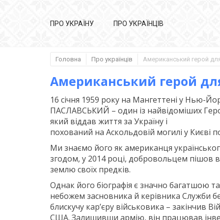
ПРО УКРАЇНУ
ПРО УКРАЇНЦІВ
Головна
Про українців
Американський герой для
Американський герой дл
16 січня 1959 року на Мангеттені у Нью-
ПАСЛАВСЬКИЙ – один із найвідоміших Героїв
який віддав життя за Україну і
похований на Аскольдовій могилі у Києві п
Ми знаємо його як американця українськог
згодом, у 2014 році, добровольцем пішов в
землю своїх предків.
Однак його біографія є значно багатшою т
небожем засновника й керівника Служби б
блискучу кар’єру військовика – закінчив Ві
США. Залишивши армію, він працював інвес