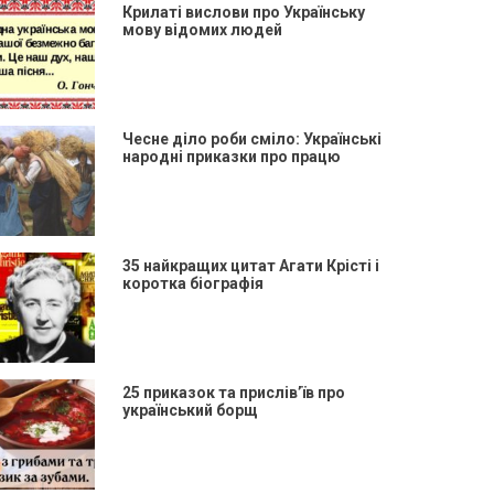
Крилаті вислови про Українську
мову відомих людей
Чесне діло роби сміло: Українські
народні приказки про працю
35 найкращих цитат Агати Крісті і
коротка біографія
25 приказок та прислів’їв про
український борщ