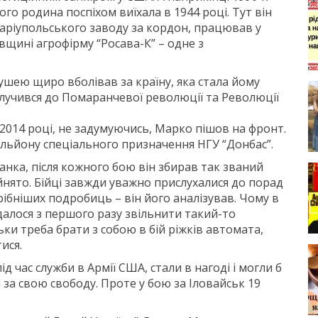
ого родина поспіхом виїхала в 1944 році. Тут він
ріупольського заводу за кордон, працював у
вщині агрофірму “Росава-К” – одне з
шею щиро вболівав за країну, яка стала йому
долучився до Помаранчевої революції та Революції
 2014 році, не задумуючись, Марко пішов на фронт.
альйону спеціального призначення НГУ “Донбас”.
нка, після кожного бою він збирав так званий
ийнято. Бійці завжди уважно прислухалися до порад
рібніших подробиць – він його аналізував. Чому в
вдалося з першого разу звільнити такий-то
льки треба брати з собою в бій ріжків автомата,
ися.
ід час служби в Армії США, стали в нагоді і могли б
за свою свободу. Проте у бою за Іловайськ 19