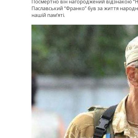
Посмертно він нагороджений відзнакою “Н
Паславський “Франко” був за життя народн
нашій пам’яті.