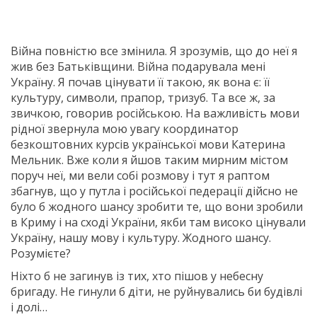
Війна повністю все змінила. Я зрозумів, що до неї я
жив без Батьківщини. Війна подарувала мені
Україну. Я почав цінувати її такою, як вона є: її
культуру, символи, прапор, тризуб. Та все ж, за
звичкою, говорив російською. На важливість мови
рідної звернула мою увагу координатор
безкоштовних курсів української мови Катерина
Мельник. Вже коли я йшов таким мирним містом
поруч неї, ми вели собі розмову і тут я раптом
збагнув, що у путла і російської педерації дійсно не
було б жодного шансу зробити те, що вони зробили
в Криму і на сході України, якби там високо цінували
Україну, нашу мову і культуру. Жодного шансу.
Розумієте?
Ніхто б не загинув із тих, хто пішов у небесну
бригаду. Не гинули б діти, не руйнувались би будівлі
і долі…