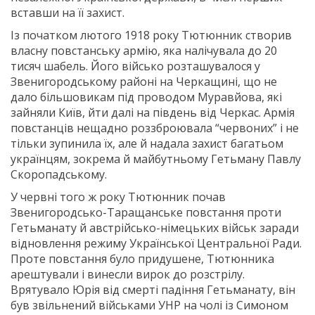
вставши на її захист.
Із початком лютого 1918 року Тютюнник створив
власну повстанську армію, яка налічувала до 20
тисяч шабель. Його військо розташувалося у
Звенигородському районі на Черкащині, що не
дало більшовикам під проводом Муравйова, які
зайняли Київ, йти далі на південь від Черкас. Армія
повстанців нещадно роззброювала “червоних” і не
тільки зупинила їх, але й надала захист багатьом
українцям, зокрема й майбутньому Гетьману Павлу
Скоропадському.
У червні того ж року Тютюнник почав
Звенигородсько-Таращанське повстання проти
Гетьманату й австрійсько-німецьких військ заради
відновлення режиму Української Центральної Ради.
Проте повстання було придушене, Тютюнника
арештували і винесли вирок до розстрілу.
Врятувало Юрія від смерті падіння Гетьманату, він
був звільнений військами УНР на чолі із Симоном