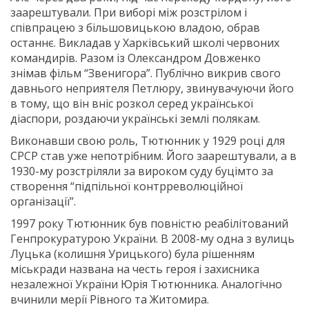
заарештували. При виборі між розстрілом і
співпрацею з більшовицькою владою, обрав
останнє. Викладав у Харківський школі червоних
командирів. Разом із Олександром Довженко
знімав фільм “Звенигора”. Публічно викрив свого
давнього неприятеля Петлюру, звинувачуючи його
в тому, що він вніс розкол серед української
діаспори, роздаючи українські землі полякам.
Виконавши свою роль, Тютюнник у 1929 році для
СРСР став уже непотрібним. Його заарештували, а в
1930-му розстріляли за вироком суду буцімто за
створення “підпільної контрреволюційної
організації”.
1997 року Тютюнник був повністю реабілітований
Генпрокуратурою України. В 2008-му одна з вулиць
Луцька (колишня Урицького) була рішенням
міськради названа на честь героя і захисника
незалежної України Юрія Тютюнника. Аналогічно
вчинили мерії Рівного та Житомира.