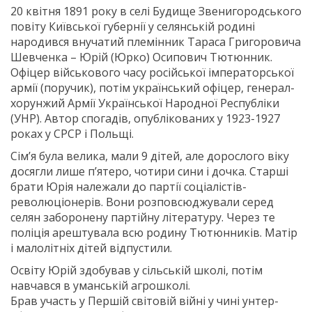
20 квітня 1891 року в селі Будище Звенигородського
повіту Київської губернії у селянській родині
народився внучатий племінник Тараса Григоровича
Шевченка – Юрій (Юрко) Осипович Тютюнник.
Офіцер військового часу російської імператорської
армії (поручик), потім український офіцер, генерал-
хорунжий Армії Української Народної Республіки
(УНР). Автор спогадів, опублікованих у 1923-1927
роках у СРСР і Польщі.
Сім’я була велика, мали 9 дітей, але дорослого віку
досягли лише п’ятеро, чотири сини і дочка. Старші
брати Юрія належали до партії соціалістів-
революціонерів. Вони розповсюджували серед
селян заборонену партійну літературу. Через те
поліція арештувала всю родину Тютюнників. Матір
і малолітніх дітей відпустили.
Освіту Юрій здобував у сільській школі, потім
навчався в уманській агрошколі.
Брав участь у Першій світовій війні у чині унтер-