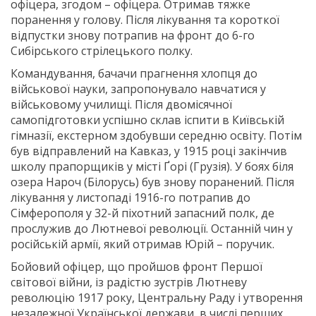
офіцера, згодом – офіцера. Отримав тяжке
поранення у голову. Після лікування та короткої
відпустки знову потрапив на фронт до 6-го
Сибірського стрілецького полку.
Командування, бачачи прагнення хлопця до
військової науки, запропонувало навчатися у
військовому училищі. Після двомісячної
самопідготовки успішно склав іспити в Київській
гімназії, екстерном здобувши середню освіту. Потім
був відправлений на Кавказ, у 1915 році закінчив
школу прапорщиків у місті Ґорі (Грузія). У боях біля
озера Нароч (Білорусь) був знову поранений. Після
лікування у листопаді 1916-го потрапив до
Сімферополя у 32-й піхотний запасний полк, де
прослужив до Лютневої революції. Останній чин у
російській армії, який отримав Юрій – поручик.
Бойовий офіцер, що пройшов фронт Першої
світової війни, із радістю зустрів Лютневу
революцію 1917 року, Центральну Раду і утворення
незалежної Української держави, в числі перших