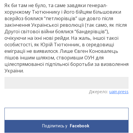
Як би там не було, та саме завдяки генерал-
хорунжому Тютюннику і його бійцям більшовики
всерйоз боялися “петлюрівців” ще довго після
закінчення Української революції (так само, як після
Другої світової війни боялися “бандерівців”),
очікуючи на їхні нові рейди. На жаль, іншої такої
особистості, як Юрій Тютюнник, в середовищі
еміграції не виявилося. Лише Євген Коновалець
пішов іншим шляхом, створивши ОУН для
цілеспрямованої підпільної боротьби за визволення
України.
Джерело:
uain.press
Поділитись у
Facebook