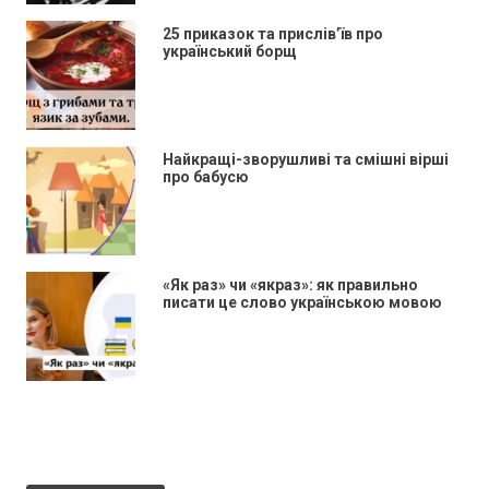
25 приказок та прислів’їв про
український борщ
Найкращі-зворушливі та смішні вірші
про бабусю
«Як раз» чи «якраз»: як правильно
писати це слово українською мовою