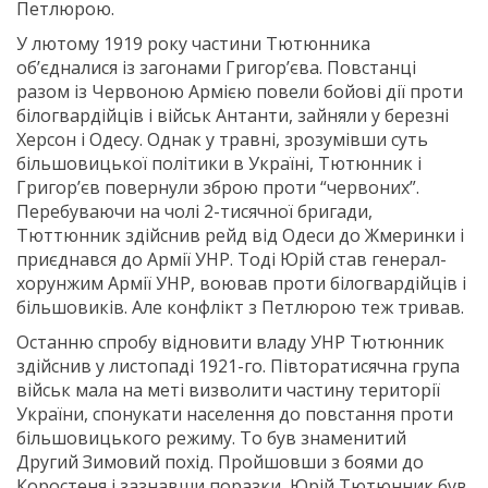
Петлюрою.
У лютому 1919 року частини Тютюнника
об’єдналися із загонами Григор’єва. Повстанці
разом із Червоною Армією повели бойові дії проти
білогвардійців і військ Антанти, зайняли у березні
Херсон і Одесу. Однак у травні, зрозумівши суть
більшовицької політики в Україні, Тютюнник і
Григор’єв повернули зброю проти “червоних”.
Перебуваючи на чолі 2-тисячної бригади,
Тюттюнник здійснив рейд від Одеси до Жмеринки і
приєднався до Армії УНР. Тоді Юрій став генерал-
хорунжим Армії УНР, воював проти білогвардійців і
більшовиків. Але конфлікт з Петлюрою теж тривав.
Останню спробу відновити владу УНР Тютюнник
здійснив у листопаді 1921-го. Півторатисячна група
військ мала на меті визволити частину території
України, спонукати населення до повстання проти
більшовицького режиму. То був знаменитий
Другий Зимовий похід. Пройшовши з боями до
Коростеня і зазнавши поразки, Юрій Тютюнник був