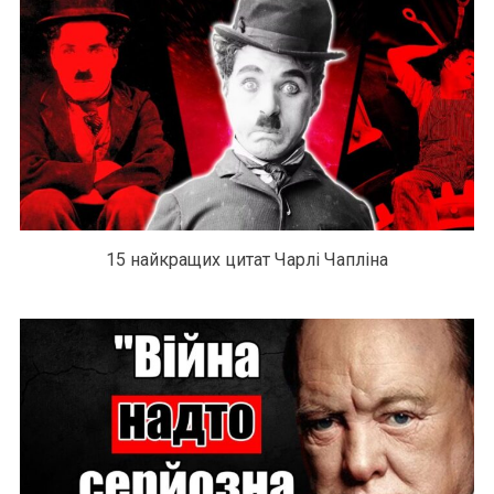
15 найкращих цитат Чарлі Чапліна