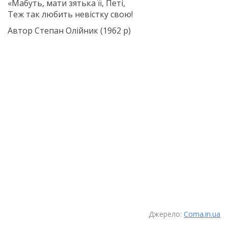
«Мабуть, мати зятька її, Петі,
Теж так любить невістку свою!
Автор Степан Олійник (1962 р)
Джерело:
Coma.in.ua