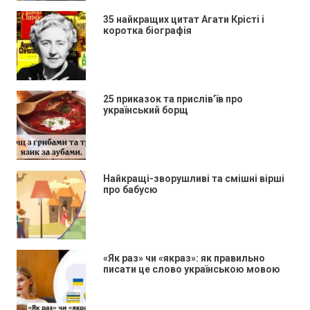
35 найкращих цитат Агати Крісті і
коротка біографія
25 приказок та прислів’їв про
український борщ
Найкращі-зворушливі та смішні вірші
про бабусю
«Як раз» чи «якраз»: як правильно
писати це слово українською мовою