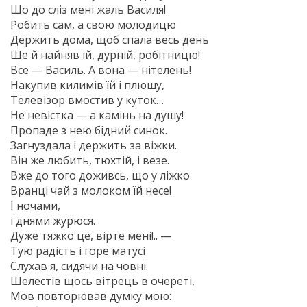
Що до сліз мені жаль Василя!
Робить сам, а свою молодицю
Держить дома, щоб спала весь день
Ще й найняв їй, дурній, робітницю!
Все — Василь. А вона — нітелень!
Накупив килимів їй і плюшу,
Телевізор вмостив у куток…
Не невістка — а камінь на душу!
Пропаде з нею бідний синок.
Загнуздала і держить за віжки.
Він же любить, тюхтій, і везе.
Вже до того доживсь, що у ліжко
Вранці чай з молоком їй несе!
І ночами,
і днями журюся.
Дуже тяжко це, вірте мені!.. —
Тую радість і горе матусі
Слухав я, сидячи на човні.
Шелестів щось вітрець в очереті,
Мов повторював думку мою: