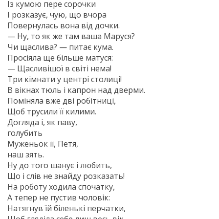
Із кумою пере сорочки
І розказує, чую, що вчора
Повернулась вона від дочки.
— Ну, то як же там ваша Маруся?
Чи щаслива? — питає кума.
Просіяла ще більше матуся:
— Щасливішої в світі нема!
Три кімнати у центрі столиці!
В вікнах тюль і капрон над дверми.
Поміняла вже дві робітниці,
Щоб трусили її килими.
Догляда і, як паву,
голубить
Муженьок її, Петя,
наш зять.
Ну до того шанує і любить,
Що і слів не знайду розказать!
На роботу ходила спочатку,
А тепер не пустив чоловік:
Натягнув їй біленькі перчатки,