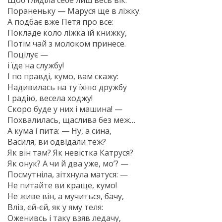
Щоб гляділа себе лиш весь вік.
Пораненьку — Маруся ще в ліжку.
А подбає вже Петя про все:
Покладе коло ліжка їй книжку,
Потім чай з молоком принесе.
Поцілує —
і їде на службу!
І по правді, кумо, вам скажу:
Надивилась на ту їхню дружбу
І радію, весела ходжу!
Скоро буде у них і машина! —
Похвалилась, щаслива без меж…
А кума і пита: — Ну, а сина,
Василя, ви одвідали теж?
Як він там? Як невістка Катруся?
Як онук? А чи й два уже, мо’? —
Посмутніла, зітхнула матуся: —
Не питайте ви краще, кумо!
Не живе він, а мучиться, бачу,
Вліз, єй-єй, як у яму теля:
Оженивсь і таку взяв ледачу,