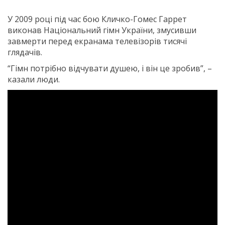
У 2009 році під час бою Кличко-Гомес Гаррет
виконав Національний гімн України, змусивши
завмерти перед екранама телевізорів тисячі
глядачів.
“Гімн потрібно відчувати душею, і він це зробив”, –
казали люди.