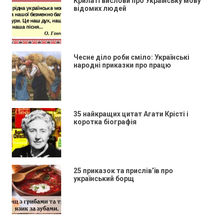
Крилаті вислови про Українську мову
відомих людей
Чесне діло роби сміло: Українські
народні приказки про працю
35 найкращих цитат Агати Крісті і
коротка біографія
25 приказок та прислів’їв про
український борщ