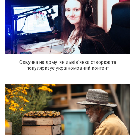
Озвучка на дому: як львів’янка створює та
популяризує україномовний контент