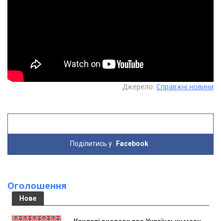
Джерело:
Справжні новини
Поділитись у
Facebook
Оголошення
Нове