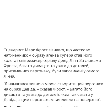
Сценарист Марк Фрост зізнався, що частково
натхненником образу агента Купера став його
колега і співрежисер серіалу Девід Лінч. За словами
Фроста, багато дивацтв та уваги до деталей,
притаманних персонажу, були запозичені у самого
Лінча.
“Я намагався певною мірою створити цей персонаж
на образі Девіда, – сказав Фрост. – Багато його
дивацтв та увага до деталей, яких так багато у
Девіда, з цим персонажем випливли на поверхню”.