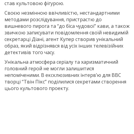
став культовою фігурою.
Своєю незмінною ввічливістю, нестандартними
методами розслідування, пристрастю до
вишневого пирога та “до біса чудової” кави, а також
звичкою записувати повідомлення своїй невидимій
секретарці Діані, агент Купер створив унікальний
образ, який відрізнявся від усіх інших телевізійних
детективів того часу.
Унікальна атмосфера серіалу та харизматичний
головний герой не могли залишитися
непоміченими. В ексклюзивних інтерв’ю для BBC
творці “Твін Пікс” поділилися секретами створення
цього культового проекту.