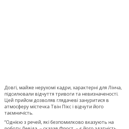
Довгі, майже нерухомі кадри, характерні для Лінча,
підсилювали відчуття тривоги та невизначеності.
Цей прийом дозволяв глядачеві зануритися в
атмосферу містечка Твін Пікс і відчути його
таємничість.
“Однією з речей, які безпомилково вказують на
роботу Девіда, – сказав Фрост, – є його здатність