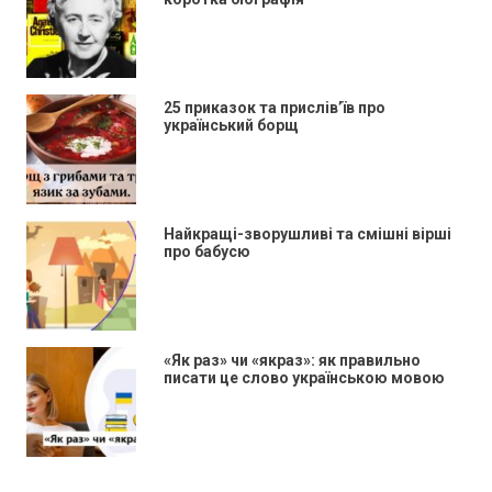
25 приказок та прислів’їв про
український борщ
Найкращі-зворушливі та смішні вірші
про бабусю
«Як раз» чи «якраз»: як правильно
писати це слово українською мовою