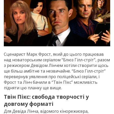
Сценарист Марк Фрост, який до цього працював
над новаторським серіалом “Блюз Гілл-стріт”, разом
з режисером Девідом Лінчем хотіли створити щось
ще більш амбітне та незвичайне. “Блюз Гілл-стріт”
перевернув уявлення про поліцейські серіали, і
Фрост та Лінч бачили в “Твін Пікс” можливість
підняти цю планку ще вище.
Твін Пікс: свобода творчості у
довгому форматі
Для Девіда Лінча, відомого кінорежисера,