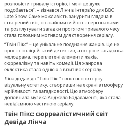
розповісти тривалу історію, і мені це дуже
подобається”, – зізнався Лінч в інтерв’ю для BBC
Late Show. Саме можливість занурити глядача в
створений світ, познайомити його з персонажами
та розплутувати загадки протягом тривалого часу
стала головним мотивом для створення серіалу.
“Твін Пікс” – це унікальне поєднання жанрів. Це не
просто поліцейський детектив, а скоріше загадкова
мелодрама, переплетені елементи жахів,
сюрреалізму та навіть комедії. Ця жанрова
еклектика стала однією з візитівок серіалу.
Лінч додав до “Твін Пікс” свою неповторну
візуальну естетику, створивши на екрані атмосферу
мрійливості та загадковості. Цю атмосферу
доповнила музика Анджело Бадаламенті, яка стала
невід’ємною частиною серіалу.
Твін Пікс: сюрреалістичний світ
Девіда Лінча