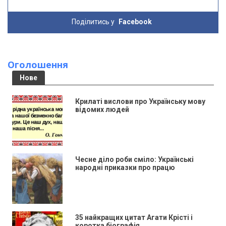
Поділитись у
Facebook
Оголошення
Нове
Крилаті вислови про Українську мову
відомих людей
Чесне діло роби сміло: Українські
народні приказки про працю
35 найкращих цитат Агати Крісті і
коротка біографія