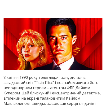
8 квітня 1990 року телеглядачі занурилися в
загадковий світ “Твін Пікс” і познайомилися з його
неординарним героєм – агентом ФБР Дейлом
Купером. Цей блискучий і ексцентричний детектив,
втілений на екрані талановитим Кайлом
Маклакленом, швидко завоював серця глядачів і