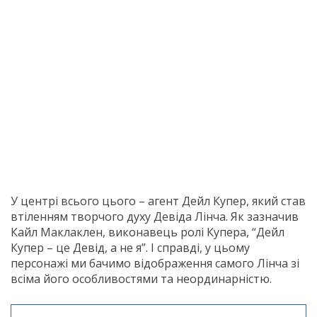
У центрі всього цього – агент Дейл Купер, який став
втіленням творчого духу Девіда Лінча. Як зазначив
Кайл Маклаклен, виконавець ролі Купера, “Дейл
Купер – це Девід, а не я”. І справді, у цьому
персонажі ми бачимо відображення самого Лінча зі
всіма його особливостями та неординарністю.