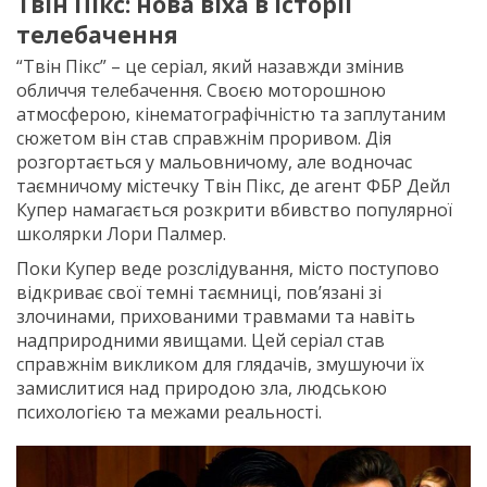
Твін Пікс: нова віха в історії
телебачення
“Твін Пікс” – це серіал, який назавжди змінив
обличчя телебачення. Своєю моторошною
атмосферою, кінематографічністю та заплутаним
сюжетом він став справжнім проривом. Дія
розгортається у мальовничому, але водночас
таємничому містечку Твін Пікс, де агент ФБР Дейл
Купер намагається розкрити вбивство популярної
школярки Лори Палмер.
Поки Купер веде розслідування, місто поступово
відкриває свої темні таємниці, пов’язані зі
злочинами, прихованими травмами та навіть
надприродними явищами. Цей серіал став
справжнім викликом для глядачів, змушуючи їх
замислитися над природою зла, людською
психологією та межами реальності.