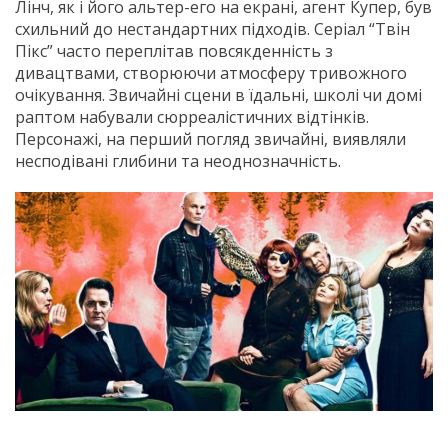
Лінч, як і його альтер-его на екрані, агент Купер, був
схильний до нестандартних підходів. Серіал “Твін
Пікс” часто переплітав повсякденність з
дивацтвами, створюючи атмосферу тривожного
очікування. Звичайні сцени в їдальні, школі чи домі
раптом набували сюрреалістичних відтінків.
Персонажі, на перший погляд звичайні, виявляли
несподівані глибини та неоднозначність.