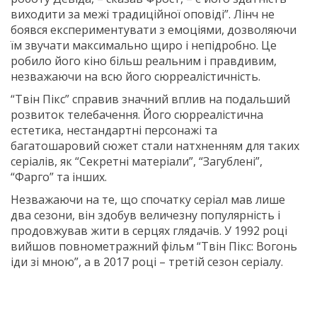
виходити за межі традиційної оповіді”. Лінч не
боявся експериментувати з емоціями, дозволяючи
їм звучати максимально щиро і непідробно. Це
робило його кіно більш реальним і правдивим,
незважаючи на всю його сюрреалістичність.
“Твін Пікс” справив значний вплив на подальший
розвиток телебачення. Його сюрреалістична
естетика, нестандартні персонажі та
багатошаровий сюжет стали натхненням для таких
серіалів, як “Секретні матеріали”, “Загублені”,
“Фарго” та інших.
Незважаючи на те, що спочатку серіал мав лише
два сезони, він здобув величезну популярність і
продовжував жити в серцях глядачів. У 1992 році
вийшов повнометражний фільм “Твін Пікс: Вогонь
іди зі мною”, а в 2017 році – третій сезон серіалу.