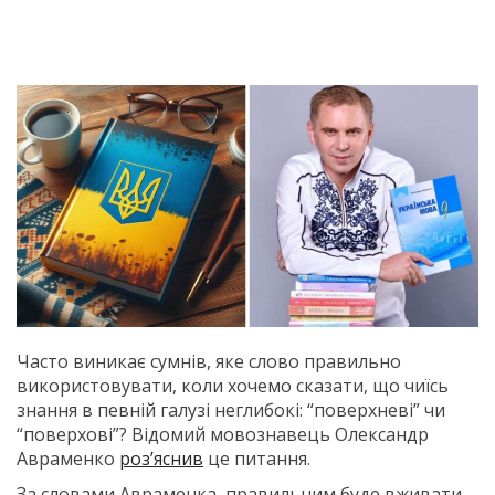
Часто виникає сумнів, яке слово правильно
використовувати, коли хочемо сказати, що чиїсь
знання в певній галузі неглибокі: “поверхневі” чи
“поверхові”? Відомий мовознавець Олександр
Авраменко
роз’яснив
це питання.
За словами Авраменка, правильним буде вживати