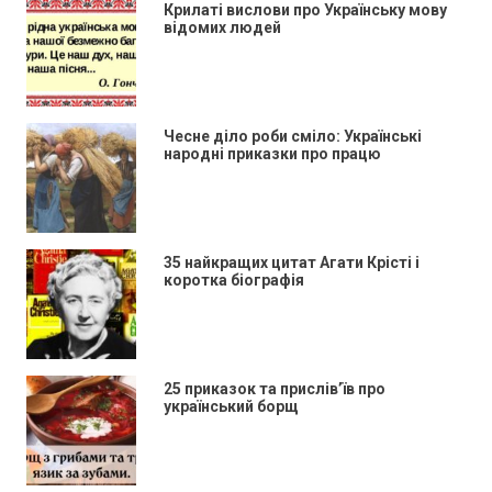
Крилаті вислови про Українську мову
відомих людей
Чесне діло роби сміло: Українські
народні приказки про працю
35 найкращих цитат Агати Крісті і
коротка біографія
25 приказок та прислів’їв про
український борщ