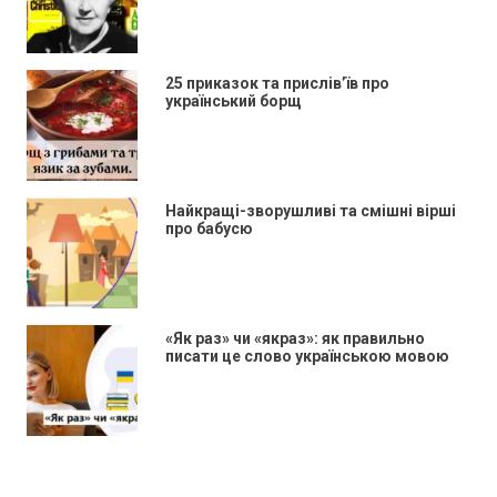
25 приказок та прислів’їв про
український борщ
Найкращі-зворушливі та смішні вірші
про бабусю
«Як раз» чи «якраз»: як правильно
писати це слово українською мовою