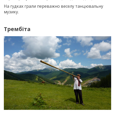
На гудках грали переважно веселу танцювальну
музику.
Трембіта