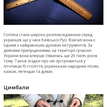
Сопілка стала широко розповсюдженою серед
українців ще у часи Київської Русі. Взагалі вона є
одним з найдавніших духових інструментів. За
деякими припущеннями, на території сучасної
України вона вперше з’явилась ще 20 тисяч років
тому. Також згадки про неї зустрічаються у
літописах ХІ століття, українських народних піснях,
казках, легендах та думах.
Цимбали