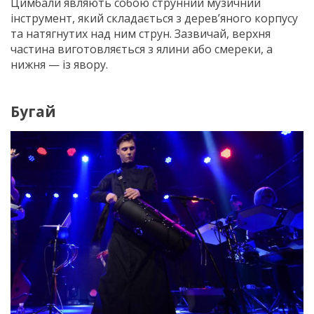
Цимбали являють собою струнний музичний
інструмент, який складається з дерев’яного корпусу
та натягнутих над ним струн. Зазвичай, верхня
частина виготовляється з ялини або смереки, а
нижня — із явору.
Бугай