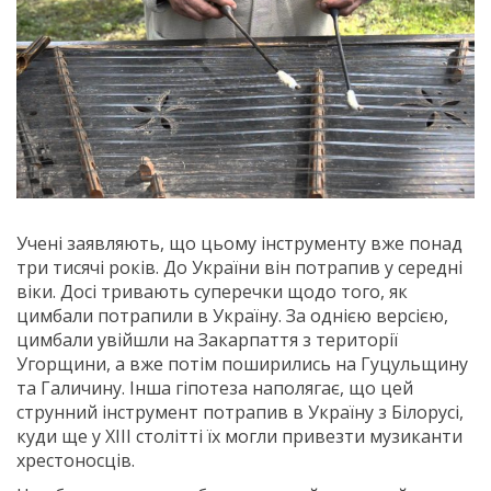
Учені заявляють, що цьому інструменту вже понад
три тисячі років. До України він потрапив у середні
віки. Досі тривають суперечки щодо того, як
цимбали потрапили в Україну. За однією версією,
цимбали увійшли на Закарпаття з території
Угорщини, а вже потім поширились на Гуцульщину
та Галичину. Інша гіпотеза наполягає, що цей
струнний інструмент потрапив в Україну з Білорусі,
куди ще у ХІІІ столітті їх могли привезти музиканти
хрестоносців.