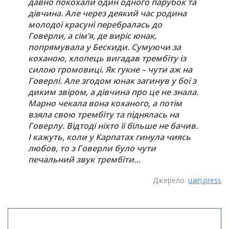
давно покохали один одного парубок та
дівчина. Але через деякий час родина
молодої красуні перебралась до
Говерли, а сім’я, де виріс юнак,
попрямувала у Бескиди. Сумуючи за
коханою, хлопець вигадав трембіту із
силою громовиці. Як гукне – чути аж на
Говерлі. Але згодом юнак загинув у бої з
диким звіром, а дівчина про це не знала.
Марно чекала вона коханого, а потім
взяла свою трембіту та піднялась на
Говерлу. Відтоді ніхто її більше не бачив.
І кажуть, коли у Карпатах гинула чиясь
любов, то з Говерли було чути
печальний звук трембіти…
Джерело:
uain.press