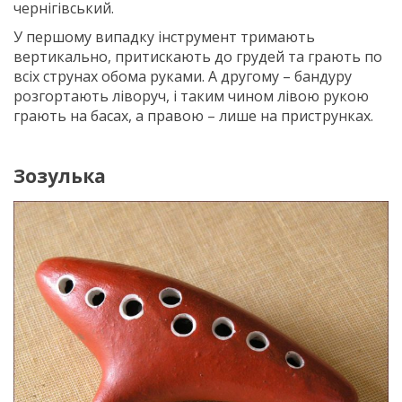
чернігівський.
У першому випадку інструмент тримають
вертикально, притискають до грудей та грають по
всіх струнах обома руками. А другому – бандуру
розгортають ліворуч, і таким чином лівою рукою
грають на басах, а правою – лише на приструнках.
Зозулька