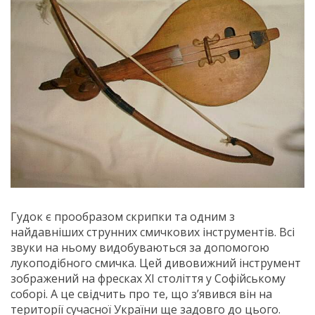
Гудок є прообразом скрипки та одним з
найдавніших струнних смичкових інструментів. Всі
звуки на ньому видобуваються за допомогою
лукоподібного смичка. Цей дивовижний інструмент
зображений на фресках ХІ століття у Софійському
соборі. А це свідчить про те, що з’явився він на
території сучасної України ще задовго до цього.