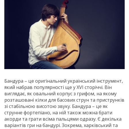
Бандура – це оригінальний український інструмент,
який набрав популярності ще у XVI сторіччі. Він
виглядає, як овальний корпус з грифом, на якому
розташовані кілки для басових струн та приструнків
зі стабільною висотою звуку. Бандура – це як
струнне фортепіано, на ній також можна брати
акорди та грати всіма пальцями одразу. Є декілька
варіантів гри на бандурі. Зокрема, харківський та