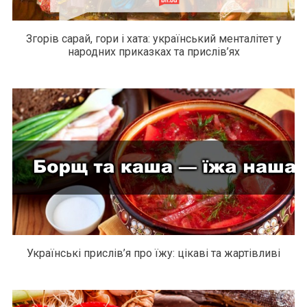
Згорів сарай, гори і хата: український менталітет у
народних приказках та прислів’ях
Українські прислів’я про їжу: цікаві та жартівливі