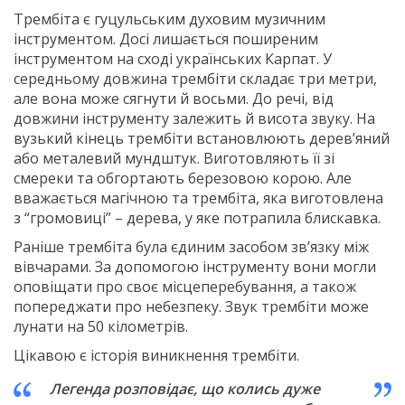
Трембіта є гуцульським духовим музичним
інструментом. Досі лишається поширеним
інструментом на сході українських Карпат. У
середньому довжина трембіти складає три метри,
але вона може сягнути й восьми. До речі, від
довжини інструменту залежить й висота звуку. На
вузький кінець трембіти встановлюють дерев’яний
або металевий мундштук. Виготовляють її зі
смереки та обгортають березовою корою. Але
вважається магічною та трембіта, яка виготовлена
з “громовиці” – дерева, у яке потрапила блискавка.
Раніше трембіта була єдиним засобом зв’язку між
вівчарами. За допомогою інструменту вони могли
оповіщати про своє місцеперебування, а також
попереджати про небезпеку. Звук трембіти може
лунати на 50 кілометрів.
Цікавою є історія виникнення трембіти.
Легенда розповідає, що колись дуже