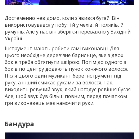
Достеменно невідомо, коли з’явився бугай. Він
використовувався у побуті й у чехів, й поляків, й
румунів. Але у нас він зберігся переважно у Західній
Україні.
Інструмент мають робити самі виконавці. Для
цього необхідне дерев’яне барильце, яке з двох
боків треба обтягнути шкірою. Потім до одного з
боків по центру додають пучок конячого волосся.
Після цього один музикант бере інструмент під
руку, а інший смикає руками за волосся. Так,
виходить ревучий звук, який нагадує ревіння бугая.
Але, щоб звук був більш повним, перед початком
гри виконавець має намочити руки.
Бандура