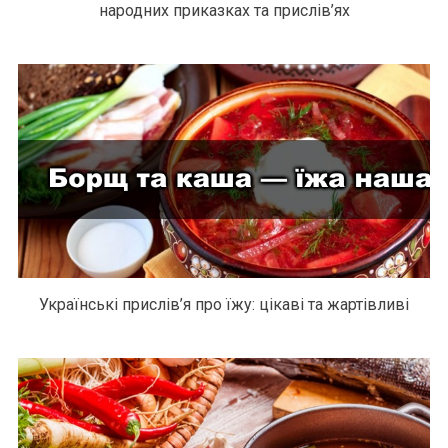
народних приказках та прислів’ях
Українські прислів’я про їжу: цікаві та жартівливі