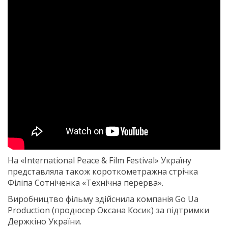
На «International Peace & Film Festival» Україну
представляла також короткометражна стрічка
Філіпа Сотніченка «Технічна перерва».
Виробництво фільму здійснила компанія Go Ua
Production (продюсер Оксана Косик) за підтримки
Держкіно України.