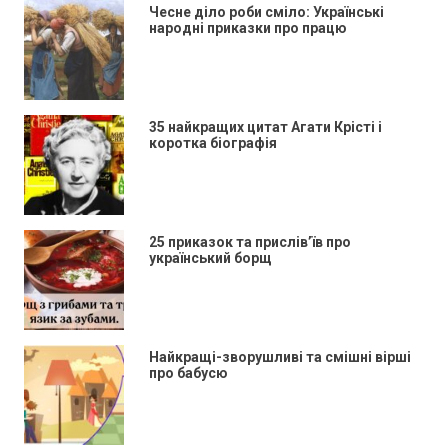
Чесне діло роби сміло: Українські
народні приказки про працю
35 найкращих цитат Агати Крісті і
коротка біографія
25 приказок та прислів’їв про
український борщ
Найкращі-зворушливі та смішні вірші
про бабусю