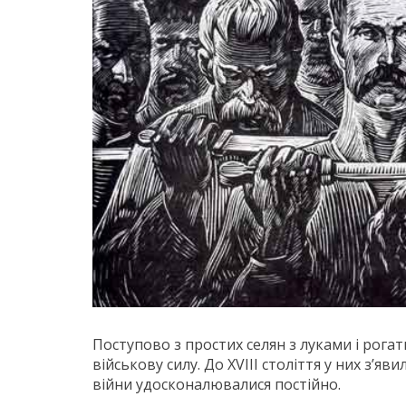
Поступово з простих селян з луками і ро
військову силу. До XVIII століття у них з’я
війни удосконалювалися постійно.