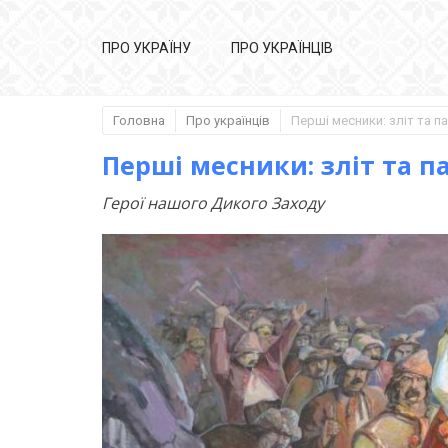
ПРО УКРАЇНУ
ПРО УКРАЇНЦІВ
Головна
Про українців
Перші месники: зліт та п
Герої нашого Дикого Заходу