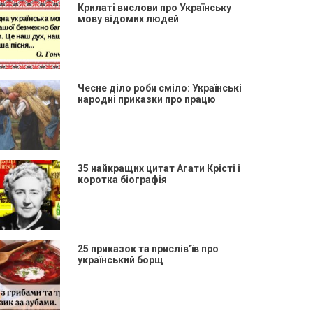
Крилаті вислови про Українську
мову відомих людей
Чесне діло роби сміло: Українські
народні приказки про працю
35 найкращих цитат Агати Крісті і
коротка біографія
25 приказок та прислів’їв про
український борщ