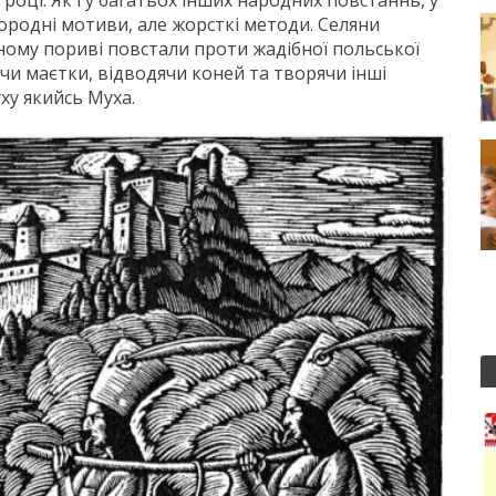
році. Як і у багатьох інших народних повстаннь, у
городні мотиви, але жорсткі методи. Селяни
ному пориві повстали проти жадібної польської
ючи маєтки, відводячи коней та творячи інші
ху якийсь Муха.