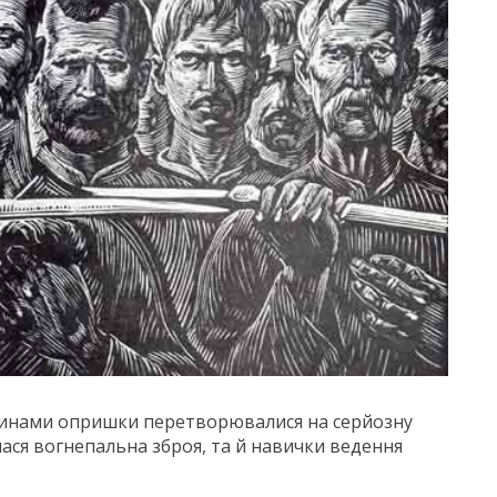
гатинами опришки перетворювалися на серйозну
вилася вогнепальна зброя, та й навички ведення