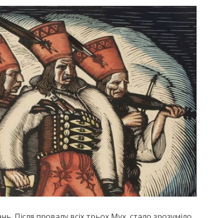
нь. Після провалу всіх трьох Мух, стало зрозуміло,