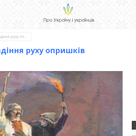
Перші месники: зліт та падіння руху опришків
адіння руху опришків