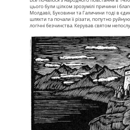
Все почалося з народного повстання в 1490 
цього були цілком зрозумілі причини і бла
Молдавії, Буковини та Галичини тоді в єди
шляхти та почали її різати, попутно руйну
логічні безчинства. Керував святом непослу