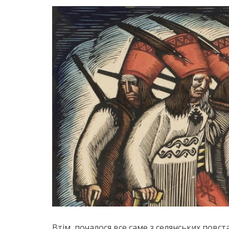
Втім, почалося все саме з селянських повста