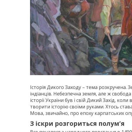
Історія Дикого Заходу – тема розкручена. З
індіанців. Небезпечна земля, але ж свобода
історії України був і свій Дикий Захід, кол
творити історію своїми руками. Хтось ставав
Мова, звичайно, про епоху карпатських оп
З іскри розгориться полум’я