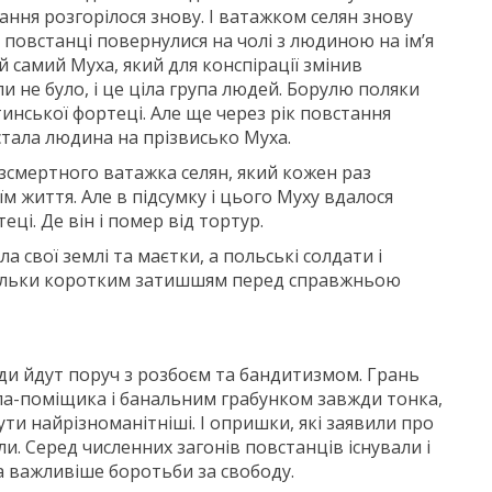
ання розгорілося знову. І ватажком селян знову
 повстанці повернулися на чолі з людиною на ім’я
ой самий Муха, який для конспірації змінив
ли не було, і це ціла група людей. Борулю поляки
тинської фортеці. Але ще через рік повстання
 стала людина на прізвисько Муха.
езсмертного ватажка селян, який кожен раз
м життя. Але в підсумку і цього Муху вдалося
ці. Де він і помер від тортур.
а свої землі та маєтки, а польські солдати і
 тільки коротким затишшям перед справжньою
юди йдут поруч з розбоєм та бандитизмом. Грань
па-поміщика і банальним грабунком завжди тонка,
ти найрізноманітніші. І опришки, які заявили про
ли. Серед численних загонів повстанців існували і
а важливіше боротьби за свободу.