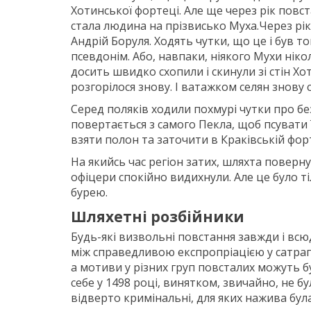
Хотинської фортеці. Але ще через рік повст
стала людина на прізвисько Муха.Через рік
Андрій Боруля. Ходять чутки, що це і був т
псевдонім. Або, навпаки, ніякого Мухи ніко
досить швидко схопили і скинули зі стін Хо
розгорілося знову. І ватажком селян знову
Серед поляків ходили похмурі чутки про б
повертається з самого Пекла, щоб псувати ї
взяти полон та заточити в Краківській форте
На якийсь час регіон затих, шляхта повернул
офіцери спокійно видихнули. Але це було
бурею.
Шляхетні розбійники
Будь-які визвольні повстання завжди і вс
між справедливою експропріацією у сатра
а мотиви у різних груп повсталих можуть бу
себе у 1498 році, винятком, звичайно, не бу
відверто кримінальні, для яких нажива бул