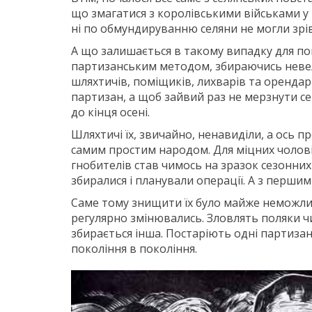
що змагатися з королівськими військами у
ні по обмундируванню селяни не могли зрі
А що залишається в такому випадку для по
партизанським методом, збираючись неве
шляхтичів, поміщиків, лихварів та орендар
партизан, а щоб зайвий раз не мерзнути се
до кінця осені.
Шляхтичі їх, звичайно, ненавиділи, а ось 
самим простим народом. Для міцних чолові
гнобителів став чимось на зразок сезонних 
збиралися і планували операції. А з перши
Саме тому знищити їх було майже неможлив
регулярно змінювались. Зловлять поляки чи 
збирається інша. Постаріють одні партизани, 
покоління в покоління.