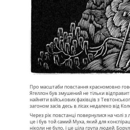
Про масштаби повстання красномовно гово
Ягеллон був змушений не тільки відправити
найняти військових фахівців з Тевтонськог
загоном засів десь в лісах недалеко від Кол
Через рік повстанці повернулися на чолі з 
це і був той самий Муха, який для конспірац
ніколи не було, і це ціла група людей. Бору