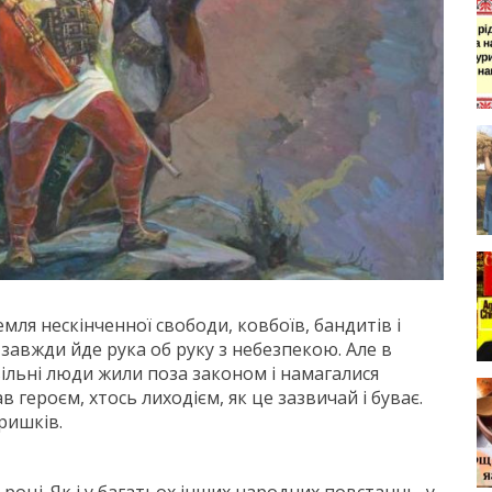
емля нескінченної свободи, ковбоїв, бандитів і
 завжди йде рука об руку з небезпекою. Але в
и вільні люди жили поза законом і намагалися
 героєм, хтось лиходієм, як це зазвичай і буває.
ришків.