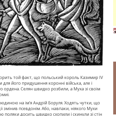
рить той факт, що польський король Казимир IV
 для його придушення коронні війська, але і
о ордена. Селян швидко розбили, а Муха зі своїм
омиї.
людиною на ім’я Андрій Боруля. Ходять чутки, що
ії змінив псевдонім. Або, навпаки, ніякого Мухи
лю поляки досить швидко схопили і скинули зі стін