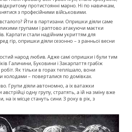
 відкритому протистоянні марно. Ні по навичкам,
внятися з професійними військовими.
всталого? Йти в партизани. Опришки діяли саме
ликими групами і раптово атакуючи маєтки
ів. Карпати стали надійним укриттям для
ред гір, опришки діяли сезонно – з ранньої весни
простий народ любив. Адже самі опришки і були тим
ків Галичини, Буковини і Закарпаття грабіж
робіт. Як тільки в горах теплішало, вони
ми холодами – поверталися по домівках.
о. Групи діяли автономно, а їх ватажки
австрійці одну групу, стратять, а їй на зміну вже
на їх місце стануть сини. З року в рік, з