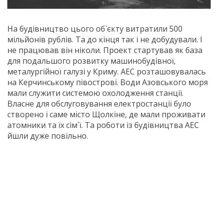
На будівництво цього об`єкту витратили 500
мільйонів рублів. Та до кінця так і не добудували. І
не працював він ніколи. Проект стартував як база
для подальшого розвитку машинобудівної,
металургійної галузі у Криму. АЕС розташовувалась
на Керчинському півострові. Води Азовського моря
мали служити системою охолодження станції.
Власне для обслуговування електростанції було
створено і саме місто Щолкіне, де мали проживати
атомники та їх сім`ї. Та роботи із будівництва АЕС
йшли дуже повільно.