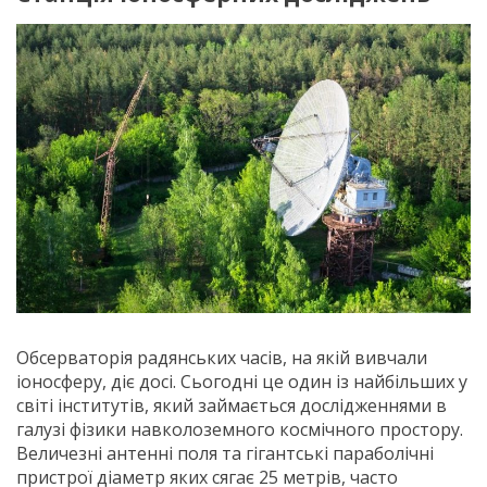
Обсерваторія радянських часів, на якій вивчали
іоносферу, діє досі. Сьогодні це один із найбільших у
світі інститутів, який займається дослідженнями в
галузі фізики навколоземного космічного простору.
Величезні антенні поля та гігантські параболічні
пристрої діаметр яких сягає 25 метрів, часто