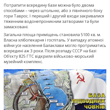
Потрапити всередину бази можна було двома
способами – через штольню, або з північного боку
гори Таврос. І переший і другий входи закривалися
тяженним водонепроникним затворами та були
замасковані.
Загальна площа приміщень становила 5100 кв. м.
Власна хлібопекарня і госпіталь. У випадку атомної
війни усе населення Балаклави могло протриматись
всередині аж 3 роки. Після розпаду СССР на базі
Об’єкту 825 ГТС відкрили військово-морський
музейний комплекс.