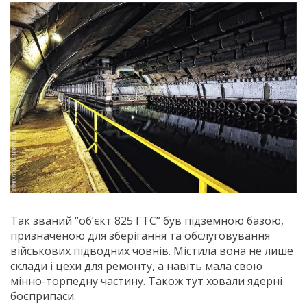
Так званий “об’єкт 825 ГТС” був підземною базою,
призначеною для зберігання та обслуговування
військових підводних човнів. Містила вона не лише
склади і цехи для ремонту, а навіть мала свою
мінно-торпедну частину. Також тут ховали ядерні
боєприпаси.