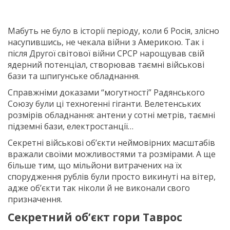
Мабуть не було в історії періоду, коли б Росія, злісно
насупившись, не чекала війни з Америкою. Так і
після Другої світової війни СРСР нарощував свій
ядерний потенціал, створював таємні військові
бази та шпигунське обладнання.
Справжніми доказами “могутності” Радянського
Союзу були ці техногенні гіганти. Велетенських
розмірів обладнання: антени у сотні метрів, таємні
підземні бази, електростанції…
Секретні військові об’єкти неймовірних масштабів
вражали своїми можливостями та розмірами. А ще
більше тим, що мільйони витрачених на їх
спорудження рублів були просто викинуті на вітер,
адже об’єкти так ніколи й не виконали свого
призначення.
Секретний об’єкт гори Таврос