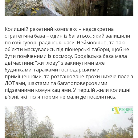
Колишній ракетний комплекс – надсекретна
стратегічна база – один із багатьох, який залишили
по собі суворі радянські часи. Неймовірно, та такі
об`єкти маскувались під піонерські табори, щоб не
бути поміченими із космосу. Бродівська база мала
дві частини: “житлову” з закинутими вже
будинками, гаражами господарськими
приміщеннями, та розташоване трохи нижче поле з
ДОТами, шахтами та багатоповерховими
підземними комунікаціями. У першій жили колишні
в`язні, які після тюрми не мали де поселитись.