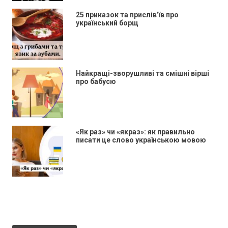
25 приказок та прислів’їв про
український борщ
Найкращі-зворушливі та смішні вірші
про бабусю
«Як раз» чи «якраз»: як правильно
писати це слово українською мовою