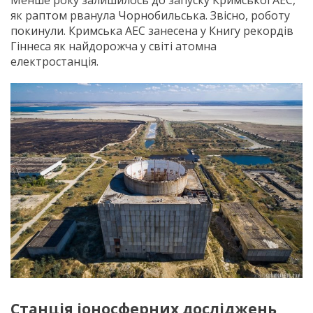
Менше року залишилось до запуску Кримської АЕС,
як раптом рванула Чорнобильська. Звісно, роботу
покинули. Кримська АЕС занесена у Книгу рекордів
Гіннеса як найдорожча у світі атомна
електростанція.
Станція іоносферних досліджень