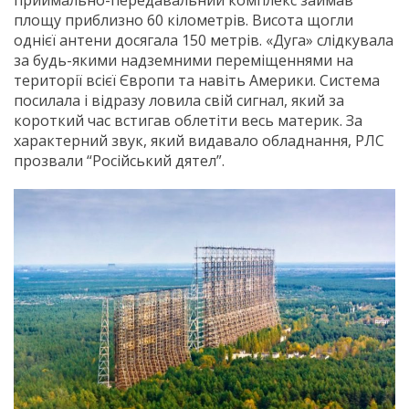
приймально-передавальний комплекс займав
площу приблизно 60 кілометрів. Висота щогли
однієї антени досягала 150 метрів. «Дуга» слідкувала
за будь-якими надземними переміщеннями на
території всієї Європи та навіть Америки. Система
посилала і відразу ловила свій сигнал, який за
короткий час встигав облетіти весь материк. За
характерний звук, який видавало обладнання, РЛС
прозвали “Російський дятел”.