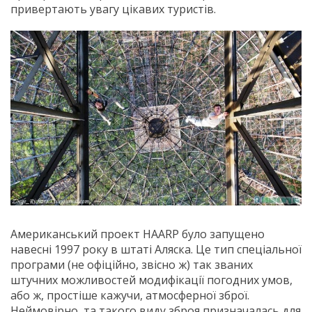
привертають увагу цікавих туристів.
Американський проект HAARP було запущено
навесні 1997 року в штаті Аляска. Це тип спеціальної
програми (не офіційно, звісно ж) так званих
штучних можливостей модифікації погодних умов,
або ж, простіше кажучи, атмосферної зброї.
Неймовірно, та такого виду зброя призначалась для