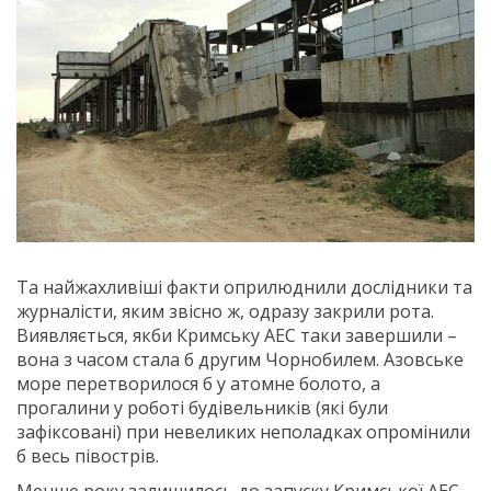
Та найжахливіші факти оприлюднили дослідники та
журналісти, яким звісно ж, одразу закрили рота.
Виявляється, якби Кримську АЕС таки завершили –
вона з часом стала б другим Чорнобилем. Азовське
море перетворилося б у атомне болото, а
прогалини у роботі будівельників (які були
зафіксовані) при невеликих неполадках опромінили
б весь півострів.