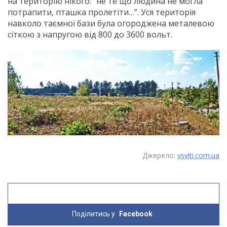
на територію нікого: “не те що людина не могла
потрапити, пташка пролетіти…”. Уся територія
навколо таємної бази була огороджена металевою
сіткою з напругою від 800 до 3600 вольт.
Джерело:
vsviti.com.ua
Поділитись у
Facebook