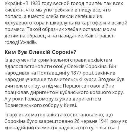
Україні: «В 1933 году весной голод припёк так всех
киевлян, что мы употребляли в пищу всё, что
попало, а вместо хлеба пекли лепёшки из
жёлудевого кора и шкарлупы из картофеля и всякой
примеси. Такой образчик хлеба я оставил моим
детям на образец и на назидание. Как страшен
голод! Ужас!!!».
Ким був Олексій Сорокін?
Із документів кримінальної справи архівістам
вдалося встановити особу Олексія Сорокіна. Він
народився на Полтавщині у 1877 році, закінчив
народне училище та вчительські курси. Згодом був
вчителем співу, а під час Першої світової війни
працював диригентом кубанського козачого хору.
А у роки Голодомору служив диригентом
Вознесенського собору у Києві.
Із архівних матеріалів також встановлено, що
Сорокіна було заарештовано 26 червня 1941 року як
«ненадійний елемент» радянського суспільства. І