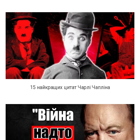
15 найкращих цитат Чарлі Чапліна