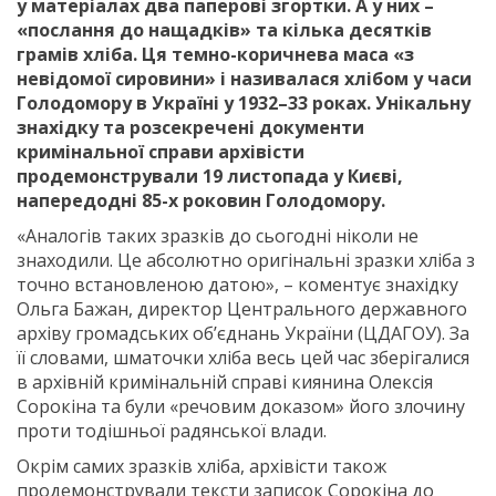
у матеріалах два паперові згортки. А у них –
«послання до нащадків» та кілька десятків
грамів хліба. Ця темно-коричнева маса «з
невідомої сировини» і називалася хлібом у часи
Голодомору в Україні у 1932–33 роках. Унікальну
знахідку та розсекречені документи
кримінальної справи архівісти
продемонстрували 19 листопада у Києві,
напередодні 85-х роковин Голодомору.
«Аналогів таких зразків до сьогодні ніколи не
знаходили. Це абсолютно оригінальні зразки хліба з
точно встановленою датою», – коментує знахідку
Ольга Бажан, директор Центрального державного
архіву громадських об’єднань України (ЦДАГОУ). За
її словами, шматочки хліба весь цей час зберігалися
в архівній кримінальній справі киянина Олексія
Сорокіна та були «речовим доказом» його злочину
проти тодішньої радянської влади.
Окрім самих зразків хліба, архівісти також
продемонстрували тексти записок Сорокіна до