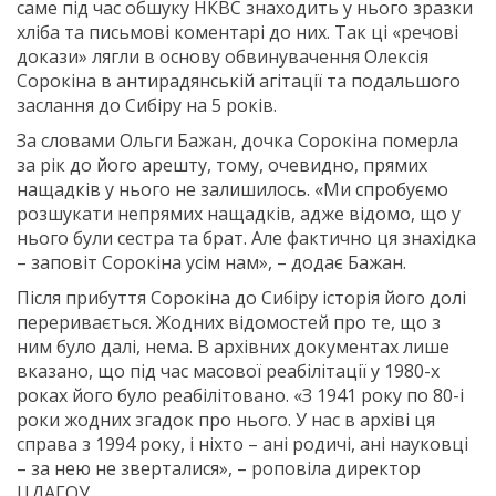
саме під час обшуку НКВС знаходить у нього зразки
хліба та письмові коментарі до них. Так ці «речові
докази» лягли в основу обвинувачення Олексія
Сорокіна в антирадянській агітації та подальшого
заслання до Сибіру на 5 років.
За словами Ольги Бажан, дочка Сорокіна померла
за рік до його арешту, тому, очевидно, прямих
нащадків у нього не залишилось. «Ми спробуємо
розшукати непрямих нащадків, адже відомо, що у
нього були сестра та брат. Але фактично ця знахідка
– заповіт Сорокіна усім нам», – додає Бажан.
Після прибуття Сорокіна до Сибіру історія його долі
переривається. Жодних відомостей про те, що з
ним було далі, нема. В архівних документах лише
вказано, що під час масової реабілітації у 1980-х
роках його було реабілітовано. «З 1941 року по 80-і
роки жодних згадок про нього. У нас в архіві ця
справа з 1994 року, і ніхто – ані родичі, ані науковці
– за нею не зверталися», – роповіла директор
ЦДАГОУ.