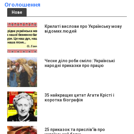
Оголошення
Нове
Крилаті вислови про Українську мову
відомих людей
Чесне діло роби сміло: Українські
народні приказки про працю
35 найкращих цитат Агати Крісті і
коротка біографія
25 приказок та прислів’їв про