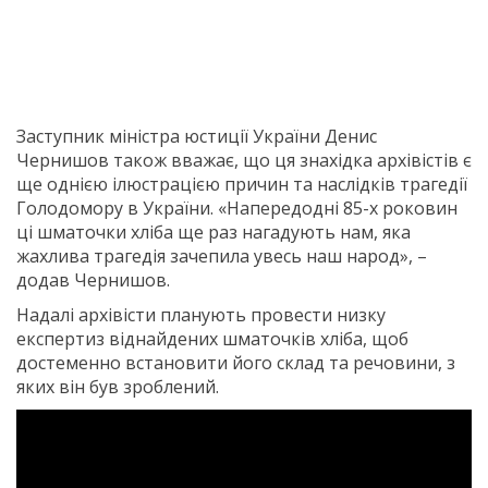
Заступник міністра юстиції України Денис
Чернишов також вважає, що ця знахідка архівістів є
ще однією ілюстрацією причин та наслідків трагедії
Голодомору в України. «Напередодні 85-х роковин
ці шматочки хліба ще раз нагадують нам, яка
жахлива трагедія зачепила увесь наш народ», –
додав Чернишов.
Надалі архівісти планують провести низку
експертиз віднайдених шматочків хліба, щоб
достеменно встановити його склад та речовини, з
яких він був зроблений.