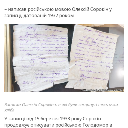
– написав російською мовою Олексій Сорокін у
записці, датованій 1932 роком.
Записки Олексія Сорокіна, в які були загорнуті шматочки
хліба
У записці від 15 березня 1933 року Сорокін
продовжує описувати російською Голодомор в