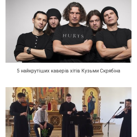
5 найкрутіших каверів хітів Кузьми Скрябіна