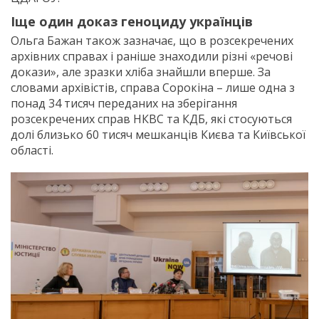
Іще один доказ геноциду українців
Ольга Бажан також зазначає, що в розсекречених
архівних справах і раніше знаходили різні «речові
докази», але зразки хліба знайшли вперше. За
словами архівістів, справа Сорокіна – лише одна з
понад 34 тисяч переданих на зберігання
розсекречених справ НКВС та КДБ, які стосуються
долі близько 60 тисяч мешканців Києва та Київської
області.