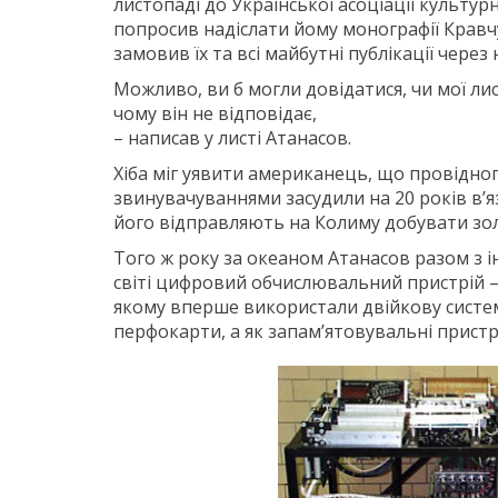
листопаді до Української асоціації культур
попросив надіслати йому монографії Кравч
замовив їх та всі майбутні публікації через 
Можливо, ви б могли довідатися, чи мої ли
чому він не відповідає,
– написав у листі Атанасов.
Хіба міг уявити американець, що провідн
звинувачуваннями засудили на 20 років в’язн
його відправляють на Колиму добувати золо
Того ж року за океаном Атанасов разом з 
світі цифровий обчислювальний пристрій – 
якому вперше використали двійкову систем
перфокарти, а як запам’ятовувальні пристр