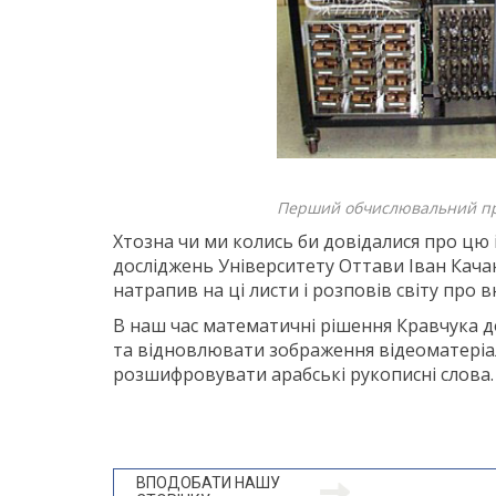
Перший обчислювальний пр
Хтозна чи ми колись би довідалися про цю
досліджень Університету Оттави Іван Кача
натрапив на ці листи і розповів світу про в
В наш час математичні рішення Кравчука д
та відновлювати зображення відеоматеріал
розшифровувати арабські рукописні слова.
ВПОДОБАТИ НАШУ