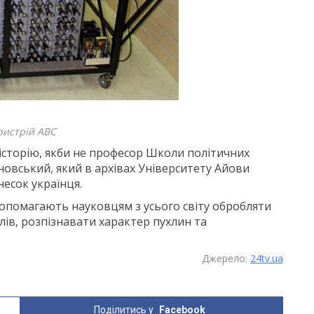
истрій ABC
 історію, якби не професор Школи політичних
новський, який в архівах Університету Айови
несок українця.
опомагають науковцям з усього світу обробляти
ів, розпізнавати характер пухлин та
Джерело:
24tv.ua
Поділитись у
Facebook