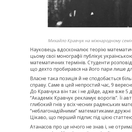
Михайло Кравчук на міжнародному семі
Науковець вдосконалює теорію математичн
цьому свої монографії публікує українськ
математичних термінів. Студенти розповіда
що дехто пробирався на його пари лише для
Власне така позиція й не сподобається б
справу. Саме в цей непростий час, 9 вересн
До Кравчука він так і не дійде, адже вже 5 д
“Академік Кравчук рекламує ворогів”. Її а
глибокий гнів у всіх чесних радянських ма
“неблагонадійними” математиками дружні зв
Цікаво, що перший підпис під цією статте
Атанасов про це нічого не знав і, не отрим