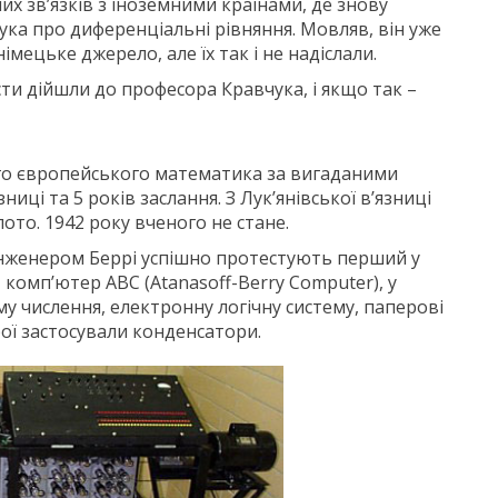
них зв’язків з іноземними країнами, де знову
ука про диференціальні рівняння. Мовляв, він уже
німецьке джерело, але їх так і не надіслали.
сти дійшли до професора Кравчука, і якщо так –
ого європейського математика за вигаданими
иці та 5 років заслання. З Лук’янівської в’язниці
то. 1942 року вченого не стане.
інженером Беррі успішно протестують перший у
комп’ютер ABC (Atanasoff-Berry Computer), у
у числення, електронну логічну систему, паперові
ої застосували конденсатори.