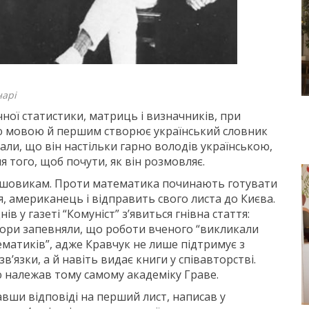
нарі
ої статистики, матриць і визначників, при
ою мовою й першим створює український словник
ли, що він настільки гарно володів українською,
 того, щоб почути, як він розмовляє.
ільшовикам. Проти математика починають готувати
я, американець і відправить свого листа до Києва.
нів у газеті “Комуніст” з’явиться гнівна стаття:
втори запевняли, що роботи вченого “викликали
тематиків”, адже Кравчук не лише підтримує з
’язки, а й навіть видає книги у співавторстві.
ю належав тому самому академіку Граве.
авши відповіді на перший лист, написав у