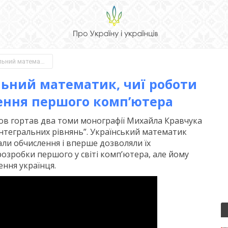
Михайло Кравчук – геніальний математик, чиї роботи стали основою для створення першого комп’ютера
льний математик, чиї роботи
ення першого комп’ютера
ов гортав два томи монографії Михайла Кравчука
інтегральних рівнянь”. Український математик
али обчислення і вперше дозволяли їх
розробки першого у світі комп’ютера, але йому
ення українця.