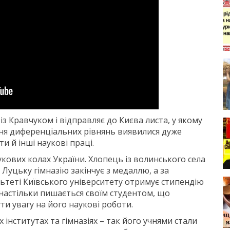
з Кравчуком і відправляє до Києва листа, у якому
ння диференціальних рівнянь виявилися дуже
и й інші наукові праці.
кових колах України. Хлопець із волинського села
Луцьку гімназію закінчує з медаллю, а за
ьтеті Київського університету отримує стипендію
настільки пишається своїм студентом, що
и увагу на його наукові роботи.
інститутах та гімназіях – так його учнями стали