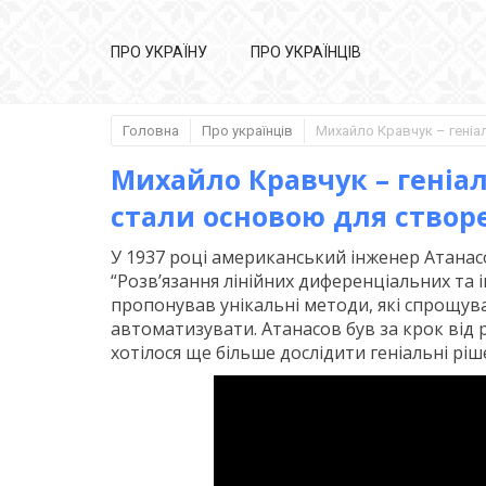
ПРО УКРАЇНУ
ПРО УКРАЇНЦІВ
Головна
Про українців
Михайло Кравчук – геніа
стали основою для створ
У 1937 році американський інженер Атанас
“Розв’язання лінійних диференціальних та 
пропонував унікальні методи, які спрощув
автоматизувати. Атанасов був за крок від 
хотілося ще більше дослідити геніальні ріш