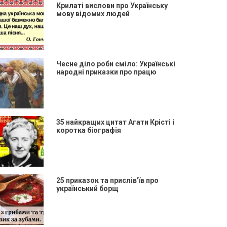
Крилаті вислови про Українську
мову відомих людей
Чесне діло роби сміло: Українські
народні приказки про працю
35 найкращих цитат Агати Крісті і
коротка біографія
25 приказок та прислів’їв про
український борщ