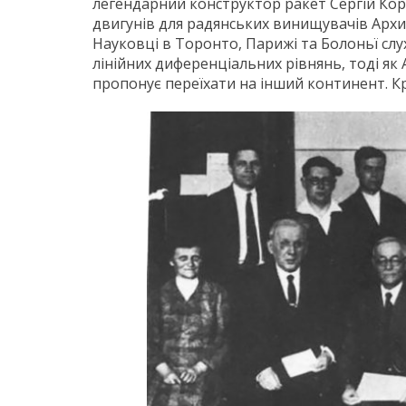
легендарний конструктор ракет Сергій Ко
двигунів для радянських винищувачів Архип
Науковці в Торонто, Парижі та Болоньї сл
лінійних диференціальних рівнянь, тоді як 
пропонує переїхати на інший континент. Кр