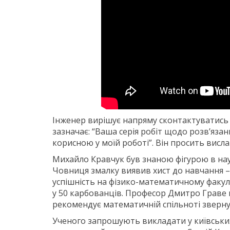
Інженер вирішує напряму сконтактуватись і
зазначає: “Ваша серія робіт щодо розв’яза
корисною у моїй роботі”. Він просить вислат
Михайло Кравчук був знаною фігурою в нау
Човниця змалку виявив хист до навчання – 
успішність на фізико-математичному факул
у 50 карбованців. Професор Дмитро Граве 
рекомендує математичній спільноті звернут
Ученого запрошують викладати у київських 