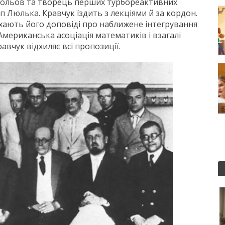
рольов та творець перших турбореактивних
 Люлька. Кравчук їздить з лекціями й за кордон.
ухають його доповіді про наближене інтегрування
Американська асоціація математиків і взагалі
авчук відхиляє всі пропозиції.