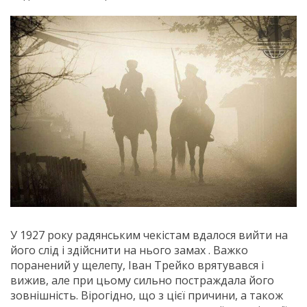
У 1927 року радянським чекістам вда­лося вийти на
його слід і здійснити на нього замах . Важко
поранений у щелепу, Іван Трейко врятувався і
вижив, але при цьому сильно постраждала його
зовнішність. Вірогідно, що з цієї причини, а також