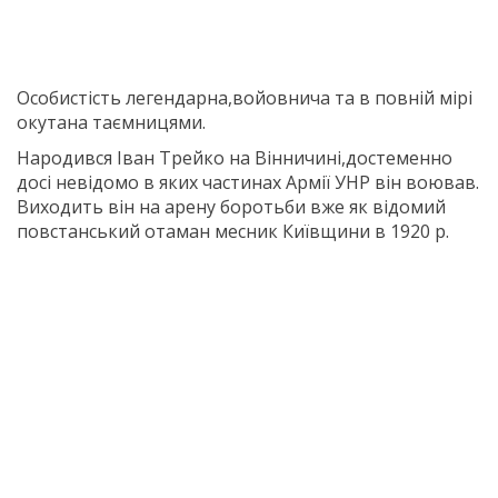
Особистість легендарна,войовнича та в повній мірі
окутана таємницями.
Народився Іван Трейко на Вінничині,достеменно
досі невідомо в яких частинах Армії УНР він воював.
Виходить він на арену боротьби вже як відомий
повстанський отаман месник Київщини в 1920 р.