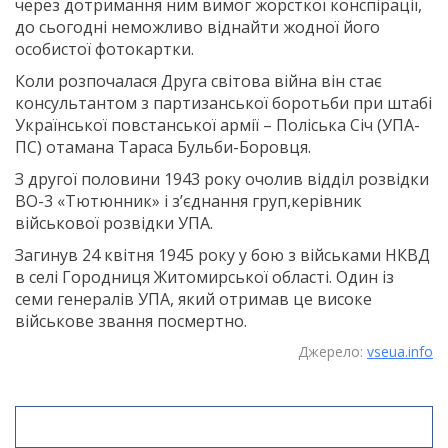
через дотримання ним вимог жор­сткої конспірації,
до сьогодні неможливо віднайти жодної його
особистої фотокартки.
Коли розпочалася Друга світова війна він стає
консультантом з партизанської боротьби при штабі
Україн­ської повстанської армії – Поліська Січ (УПА-
ПС) отамана Тараса Бульби-Боровця.
З другої половини 1943 року очолив відділ розвідки
ВО-3 «Тютюнник» і з’єднання груп,керівник
військової розвідки УПА.
Загинув 24 квітня 1945 року у бою з військами НКВД
в селі Городниця Житомирської області. Один із
семи генералів УПА, який отримав це високе
військове звання посмертно.
Джерело:
vseua.info