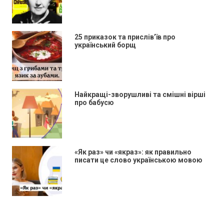
25 приказок та прислів’їв про
український борщ
Найкращі-зворушливі та смішні вірші
про бабусю
«Як раз» чи «якраз»: як правильно
писати це слово українською мовою