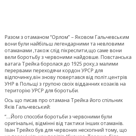
Разом з отаманом “Орлом” – Яковом Гальчевським
вони були найбільш легендарними та невловими
отаманами ,також слід пікреслити,що саме вони
вели боротьбу з червоними найдовше. Повстанська
ватага Трейка боролася до 1925 року,з малими
перервами переходячи кордон УРСР для
відпочинку,він знову повертався від політ.центрів
УНР в Польщі з групою своїх відданних козаків на
територію УРСР для боротьби.
Ось що писав про отамана Трейка його спільник
Яків Гальчевський:
“….Його способи боротьби з червоними були
оригінальні, відмінні від тактики інших отаманів.
Іван Трейко був для червоних несхопний тому, що