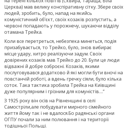
на терені кількох повітів (Сквира, Тараща, Біла
Церква) мав велику конспіративну сітку. Збере своїх
людей, зробить, було, напад на якийсь
комуністичний об’єкт, своїх козаків розпустить, а
червоні попадають у порожнечу, шукаючи відділу
отамана Трейка.
Коли все перетреться, небезпека минеться, подія
призабувається, то Трейко, було, знов вибирає
місце удару, хитро реалізуючи задум. Своїх
довірених козаків мав Трейко до 20. Були це люди
відважні й добре озброєні. Козаків, якими
послуговувався додатково й які могли бути вночі на
повстанчій роботі, а вдень гречку сіяли, було кілька
соток. Така тактика зробила Трейка на Київщині
дуже популярним і грізним для комуністів….”
З 1925 року він осів на Рівненщині в селі
Самостріли,але побудувати мирного сімейного
життя йому так і не вдалося.Бо радянські органи
ОГПУ почали за ним полювання і на території
тодішньої Польщі.