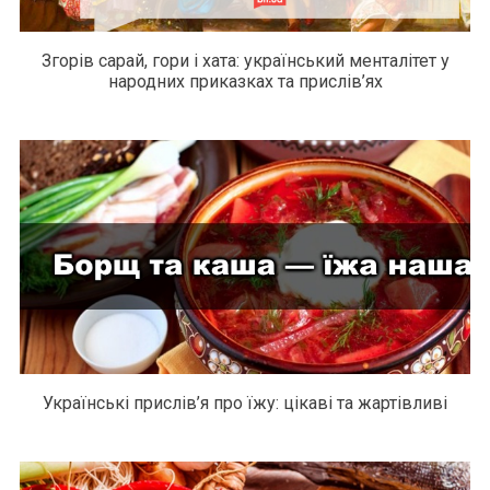
Згорів сарай, гори і хата: український менталітет у
народних приказках та прислів’ях
Українські прислів’я про їжу: цікаві та жартівливі