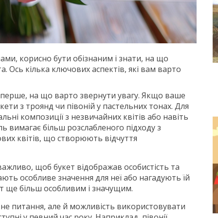
ми, корисно бути обізнаним і знати, на що
а. Ось кілька ключових аспектів, які вам варто
– перше, на що варто звернути увагу. Якщо ваше
кети з троянд чи півоній у пастельних тонах. Для
льні композиції з незвичайних квітів або навіть
ь вимагає більш розслабленого підходу з
вих квітів, що створюють відчуття
важливо, щоб букет відображав особистість та
ають особливе значення для неї або нагадують їй
т ще більш особливим і значущим.
етне питання, але й можливість використовувати
тупні у певний час року. Наприклад, півонії