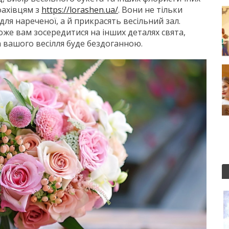
фахівцям з
https://lorashen.ua/
. Вони не тільки
я нареченої, а й прикрасять весільний зал.
оже вам зосередитися на інших деталях свята,
 вашого весілля буде бездоганною.