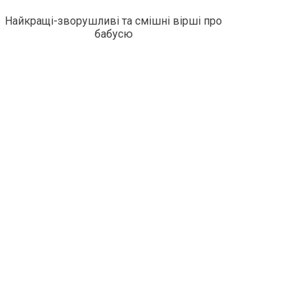
Найкращі-зворушливі та смішні вірші про
бабусю