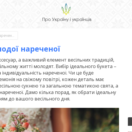
Як вибрати букет для молодої нареченої
лодої нареченої
ксесуар, а важливий елемент весільних традицій,
ільному житті молодят. Вибір ідеального букета –
 індивідуальність нареченої. Чи це буде
емонія на свіжому повітрі, кожен деталь має
есільною сукнею та загальною тематикою свята, а
ареченої. Дамо кілька порад, як обрати ідеальну
ям до вашого весільного дня.