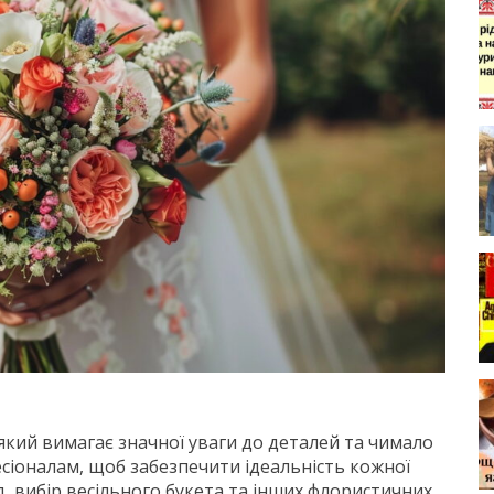
 який вимагає значної уваги до деталей та чимало
есіоналам, щоб забезпечити ідеальність кожної
, вибір весільного букета та інших флористичних