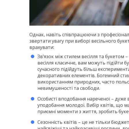
Однак, навіть співпрацюючи з професіонала
звертати увагу при виборі весільного букет
врахувати:
Зв’язок між стилем весілля та букетом 
весілля класичне, вам можуть підійти бу
сучасного підійдуть більш експеримента
декоративних елементів. Богемний стил
використанням природних, часто польо
невимушеності та свободи.
Особисті вподобання нареченої – дуже 
уподобання молодої. Вибір квітів, що м
приємні моменти з життя, зробить буке
Сезонність квітів – це не тільки бюдж
найсвіжіші та найкрасивіші рослини, дос