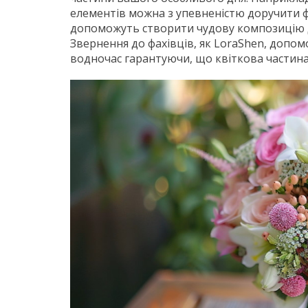
елементів можна з упевненістю доручити 
допоможуть створити чудову композицію дл
Звернення до фахівців, як LoraShen, допом
водночас гарантуючи, що квіткова частина