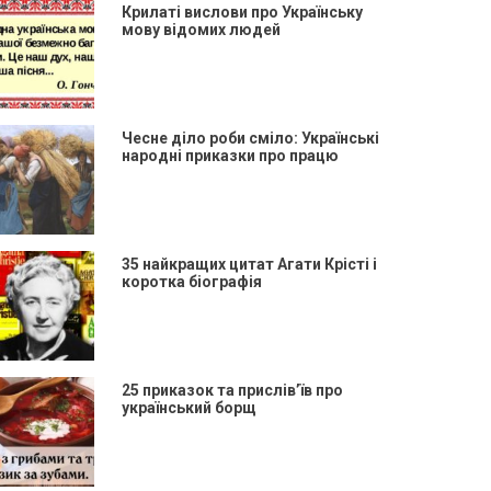
Крилаті вислови про Українську
мову відомих людей
Чесне діло роби сміло: Українські
народні приказки про працю
35 найкращих цитат Агати Крісті і
коротка біографія
25 приказок та прислів’їв про
український борщ