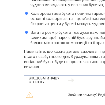
чудово виглядають у весняних букетах, 
Кольорова гама букета повинна гармон
основні кольори свята – це м’які пастел
Яскраві акценти у букеті можуть чудов
Вага та розмір букета теж дуже важлив
великим, щоб нареченій було зручно й
баланс між красою композиції та її прак
Пам’ятайте, що кожна деталь важлива, і п
цього незабутнього дня. З урахуванням стил
весільний букет буде не просто частиною де
кохання.
ВПОДОБАТИ НАШУ
СТОРІНКУ
Знайшли помилку? Виділі