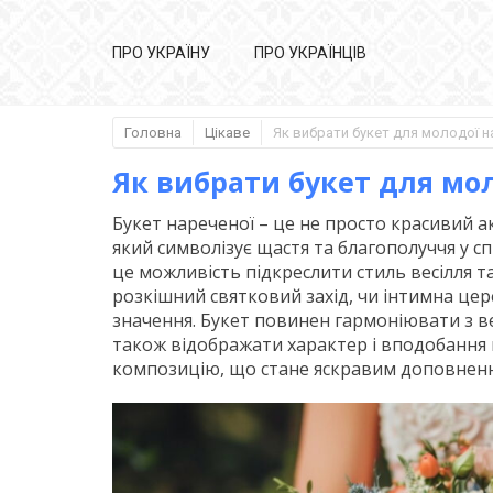
ПРО УКРАЇНУ
ПРО УКРАЇНЦІВ
Головна
Цікаве
Як вибрати букет для мо
Букет нареченої – це не просто красивий а
який символізує щастя та благополуччя у сп
це можливість підкреслити стиль весілля та
розкішний святковий захід, чи інтимна цер
значення. Букет повинен гармоніювати з в
також відображати характер і вподобання н
композицію, що стане яскравим доповненн