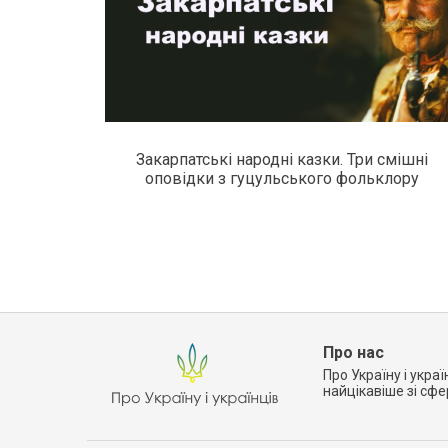
Закарпатські народні казки. Три смішні
оповідки з гуцульського фольклору
Про нас
Про Україну і украї
найцікавіше зі сф