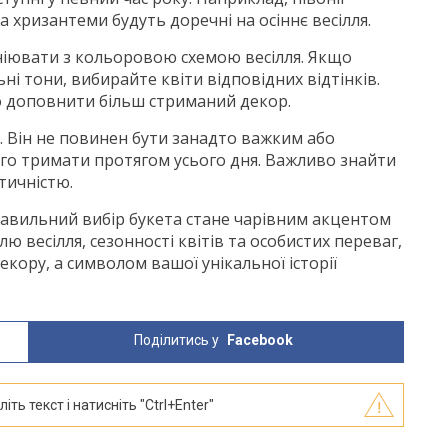
а хризантеми будуть доречні на осіннє весілля.
іювати з кольоровою схемою весілля. Якщо
ьні тони, вибирайте квіти відповідних відтінків.
о доповнити більш стриманий декор.
і. Він не повинен бути занадто важким або
ого тримати протягом усього дня. Важливо знайти
тичністю.
равильний вибір букета стане чарівним акцентом
ю весілля, сезонності квітів та особистих переваг,
кору, а символом вашої унікальної історії
Поділитись у
Facebook
ть текст і натисніть "Ctrl+Enter"