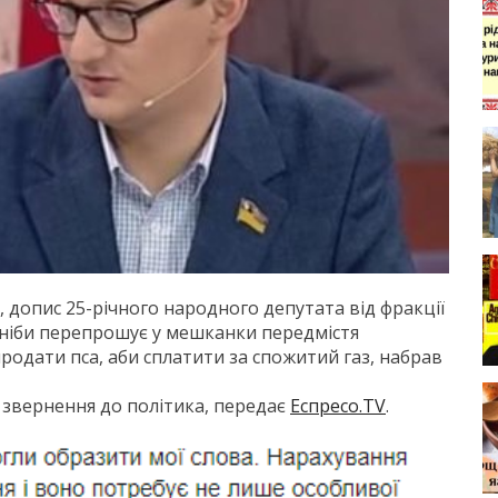
, допис 25-річного народного депутата від фракції
н ніби перепрошує у мешканки передмістя
родати пса, аби сплатити за спожитий газ, набрав
 звернення до політика, передає
Еспресо.TV
.