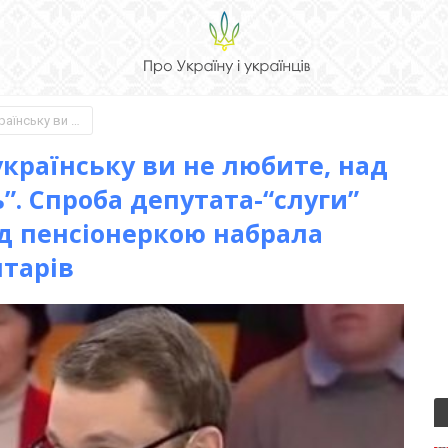
“Здавайте мандат! Мову українську ви не любите, над пенсіонерами знущаєтесь”. Спроба депутата-“слуги” Брагара вибачитися перед пенсіонеркою набрала рекордну кількість коментарів
країнську ви не любите, над
. Спроба депутата-“слуги”
д пенсіонеркою набрала
нтарів