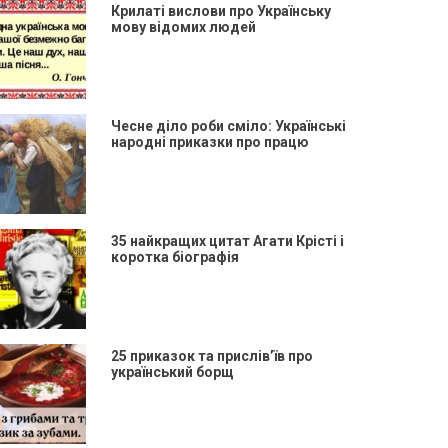
Крилаті вислови про Українську
мову відомих людей
Чесне діло роби сміло: Українські
народні приказки про працю
35 найкращих цитат Агати Крісті і
коротка біографія
25 приказок та прислів’їв про
український борщ