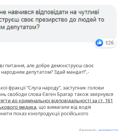
ві питання, але добре демонструєш своє
 народним депутатом? Здай мандат!”,-
ої фракції “Слуга народу”, заступник голови
ань свободи слова Євген Брагар також звернувся
ягти до кримінальної відповідальності за ст. 161
ськового медика
, що вимагали від водія
нити показ кінопродукції російського
Джерело:
espreso.tv