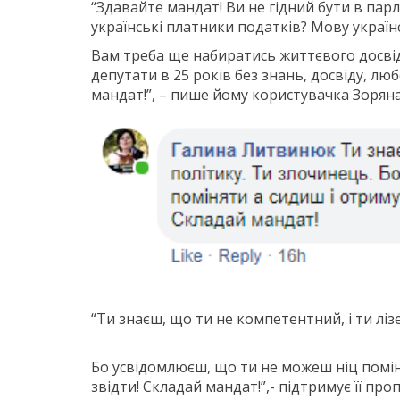
“Здавайте мандат! Ви не гідний бути в парл
українські платники податків? Мову україн
Вам треба ще набиратись життєвого досвіду
депутати в 25 років без знань, досвіду, люб
мандат!”, – пише йому користувачка Зорян
“Ти знаєш, що ти не компетентний, і ти ліз
Бо усвідомлюєш, що ти не можеш ніц помін
звідти! Складай мандат!”,- підтримує її п