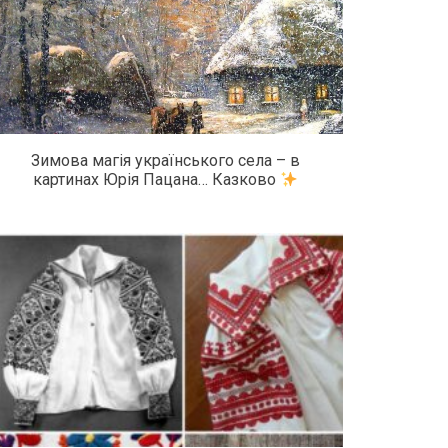
Зимова магія українського села – в
картинах Юрія Пацана… Казково