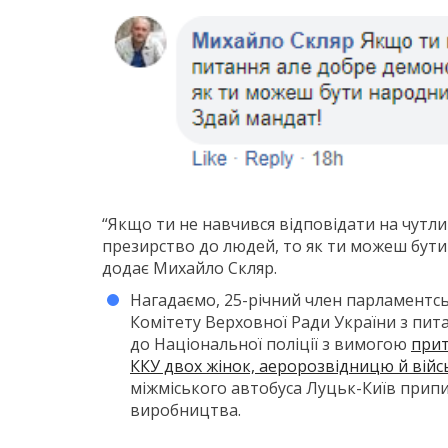
“Якщо ти не навчився відповідати на чутли
презирство до людей, то як ти можеш бути
додає Михайло Скляр.
Нагадаємо, 25-річний член парламентськ
Комітету Верховної Ради України з пит
до Національної поліції з вимогою
прит
ККУ двох жінок, аеророзвідницю й вій
міжміського автобуса Луцьк-Київ припи
виробництва.