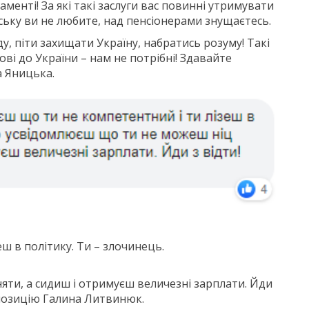
аменті! За які такі заслуги вас повинні утримувати
ську ви не любите, над пенсіонерами знущаєтесь.
, піти захищати Україну, набратись розуму! Такі
ові до України – нам не потрібні! Здавайте
а Яницька.
еш в політику. Ти – злочинець.
яти, а сидиш і отримуєш величезні зарплати. Йди
ропозицію Галина Литвинюк.