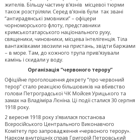
жителів. Більшу частину в’язнів місцевої тюрми
також розстріляли. Серед в’язнів були так звані
“антирадянські змовники” – офіцери
чорноморського флоту, представники
кримськотатарського національного руху,
священики, чиновники, місцева інтелігенція. Тіла
вантажівками звозили на пристань, звідти баржами
– в море. Там, до кожного трупа прив’язували
камінь і скидали у воду.
Організація “червоного терору”
Офіційне проголошення декрету “про червоний
терор” стало реакцією більшовиків на вбивство
голови Петроградської ЧК Мойсея Урицького та
замах на Владіміра Лєніна. Ці події сталися 30 серпня
1918 року.
2 вересня 1918 року з’явилася постанова
Всеросійського Центрального Виконавчого
Комітету про запровадження «червоного терору».
Нарком внутрішніх справ Григорій Петровський