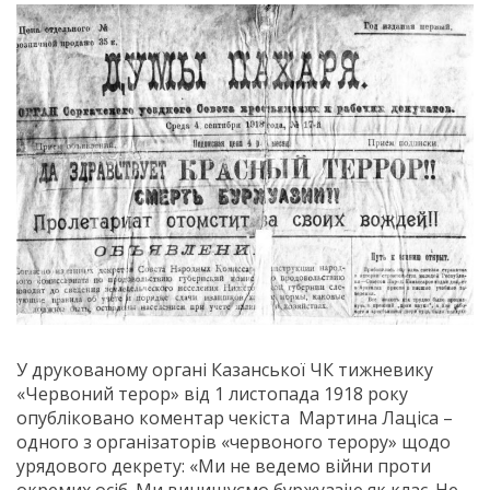
У друкованому органі Казанської ЧК тижневику
«Червоний терор» від 1 листопада 1918 року
опубліковано коментар чекіста Мартина Лаціса –
одного з організаторів «червоного терору» щодо
урядового декрету: «Ми не ведемо війни проти
окремих осіб. Ми винищуємо буржуазію як клас. Не