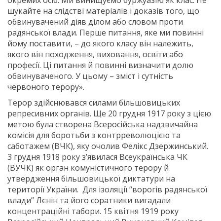
шукайте на слідстві матеріалів і доказів того, що
обвинувачений діяв ділом або словом проти
радянської влади. Перше питання, яке ми повинні
йому поставити, – до якого класу він належить,
якого він походження, виховання, освіти або
професії. Ці питання й повинні визначити долю
обвинуваченого. У цьому – зміст і сутність
червоного терору».
Терор здійснювався силами більшовицьких
репресивних органів. Ще 20 грудня 1917 року з цією
метою була створена Всеросійська надзвичайна
комісія для боротьби з контрреволюцією та
саботажем (ВЧК), яку очолив Фелікс Дзержинський.
3 грудня 1918 року з’явилася Всеукраїнська ЧК
(ВУЧК) як орган комуністичного терору й
утвердження більшовицької диктатури на
території України. Для ізоляції “ворогів радянської
влади” Лєнін та його соратники вигадали
концентраційні табори. 15 квітня 1919 року