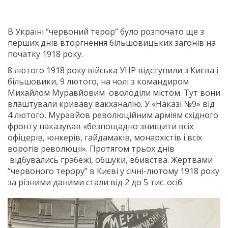
В Україні “червоний терор” було розпочато ще з
перших днів вторгнення більшовицьких загонів на
початку 1918 року.
8 лютого 1918 року війська УНР відступили з Києва і
більшовики, 9 лютого, на чолі з командиром
Михайлом Муравйовим оволоділи містом. Тут вони
влаштували криваву вакханалію. У «Наказі №9» від
4 лютого, Муравйов революційним арміям східного
фронту наказував «безпощадно знищити всіх
офіцерів, юнкерів, гайдамаків, монархістів і всіх
ворогів революції». Протягом трьох днів
відбувались грабежі, обшуки, вбивства. Жертвами
“червоного терору” в Києві у січні-лютому 1918 року
за різними даними стали від 2 до 5 тис. осіб.