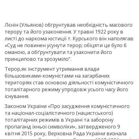
Лєнін (Ульянов) обгрунтував необхідність масового
терору та його узаконення. У травні 1922 року в
листі до наркома юстиції т. Курського він наполягав:
«Суд не повинен усунути терор; обіцяти це було б
оманою, а обґрунтувати та узаконити його
принципово та зрозуміло”.
Терор,як інструмент утримання влади
більшовиками-комуністами на загарбаних
територіях став основою діяльності комуністичного
тоталітарного режиму упродовж усього часу його
існування.
Законом України «Про засудження комуністичного
та націонал-соціалістичного (нацистського)
тоталітарних режимів в Україні та заборону
пропаганд їхньої символіки», затвердженого 9
квітня 2015 року, Верховна Рада України визнала