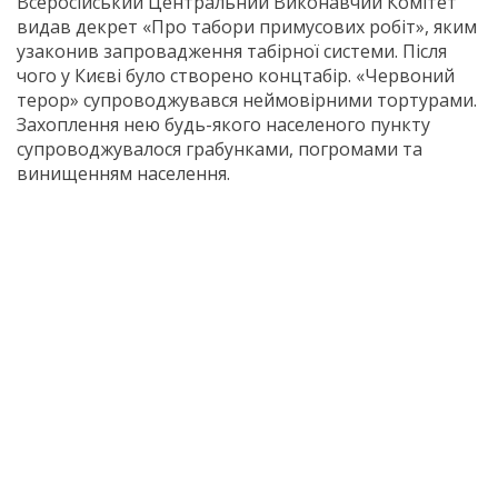
Всеросійський Центральний Виконавчий Комітет
видав декрет «Про табори примусових робіт», яким
узаконив запровадження табірної системи. Після
чого у Києві було створено концтабір. «Червоний
терор» супроводжувався неймовірними тортурами.
Захоплення нею будь-якого населеного пункту
супроводжувалося грабунками, погромами та
винищенням населення.