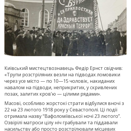
Київський мистецтвознавець Федір Ернст свідчив:
«Трупи розстріляних везли на підводах ломовики
через усе місто — по 10—15 чоловік, накиданих
навалом на підводи, неприкритих, у скривлених
позах, залитих кров’ю — цілими рядами».
Масові, особливо жорстокі страти відбулися вночі з
22 на 23 лютого 1918 року у Севастополі. Ці події
отримала назву “Вафоломіївської ночі 23 лютого”.
Озвірілі матроси цілу ніч грабували та піддавали
насильству або просто розстрілювали місцевих