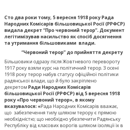
Сто два роки тому, 5 вересня 1918 року Рада
Народних Комісарів більшовицької Росії (РРФСР)
видала декрет “Про червоний терор”. Документ
легітимізував насильство як спосіб досягнення
та утримання більшовиками влади.
“Червоний терор” до прийняття декрету
Більшовики одразу після Жовтневого перевороту
1917 року взяли курс на політичний терор. З осені
1918 року терор набув статусу офіційної політики
радянської влади, що й було закріплено
декретом
Ради Народних Комісарів
більшовицької Росії (РРФСР) від 5 вересня 1918
року «Про червоний терор», в якому
вказувалося: «
Рада Народних Комісарів вважає,
що забезпечення тилу шляхом терору є прямою
необхідністю; що необхідно убезпечити Радянську
Республіку від класових ворогів шляхом ізоляції їх в