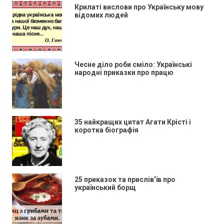
Крилаті вислови про Українську мову
відомих людей
Чесне діло роби сміло: Українські
народні приказки про працю
35 найкращих цитат Агати Крісті і
коротка біографія
25 приказок та прислів’їв про
український борщ