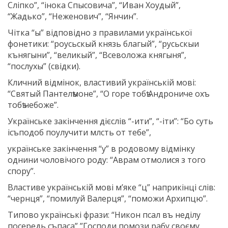
Сліпко”, “інока Спысовича”, “Иван Хоудый”,
“Жадько”, “Неженович”, “Янчин”.
Чітка “ы” відповідно з правилами української
фонетики: “роусьскый князь благый”, “русьскыи
кънягыни”, “великый”, “Всеволожа княгыня”,
“послухы” (свідки).
Кличний відмінок, властивий українській мові:
“Святый Пантелѣмоне”, “О горе тобѣ Андрониче охъ
тобѣ небоже”.
Українське закінчення дієслів “-ити”, “-іти”: “Бо суть
ісъподоб поулучити млсть от тебе”,
українське закінчення “у” в родовому відмінку
однини чоловічого роду: “Аврам отмолися з того
спору”.
Властиве українській мові м’яке “ц” наприкінці слів:
“чернця”, “помилуй Валерця”, “поможи Архипцю”.
Типово українські фрази: “Никон псал въ неділу
посередь съпаса”,”Господи помози рабу своєму