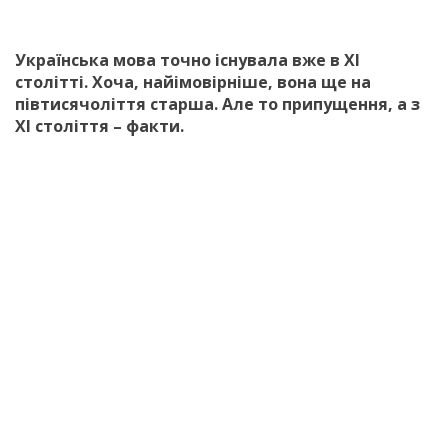
Українська мова точно існувала вже в XI
столітті. Хоча, найімовірніше, вона ще на
півтисячоліття старша. Але то припущення, а з
XI століття – факти.