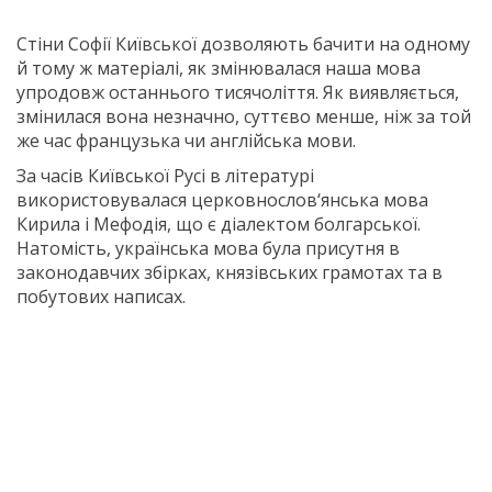
Стіни Софії Київської дозволяють бачити на одному
й тому ж матеріалі, як змінювалася наша мова
упродовж останнього тисячоліття. Як виявляється,
змінилася вона незначно, суттєво менше, ніж за той
же час французька чи англійська мови.
За часів Київської Русі в літературі
використовувалася церковнослов‘янська мова
Кирила і Мефодія, що є діалектом болгарської.
Натомість, українська мова була присутня в
законодавчих збірках, князівських грамотах та в
побутових написах.