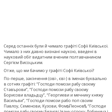
Серед останніх були й чимало графіті Софії Київської.
Чимало з них давно визнані наукою, введені в
науковий обіг видатним вченим полтавчанином
Сергієм Висоцьким.
Отже, що ми бачимо у графіті Софії Київської?
По-перше, закінчення (ові-, єві-) в іменах буквально
в сотнях графіті: “Господи помози рабу своєму
Ставърови”, “Господи помози рабу своєму
Борисови владьдцу”, “Георгиеви и мечнику княжу
Васильви”, “Господи помози рабо поп своим
Павлоу, Семенови, Кузови, Фомѣ, Пеоновѣ”, “Господи
помози рабу своєму Безуєві Івану отроку Добинича і