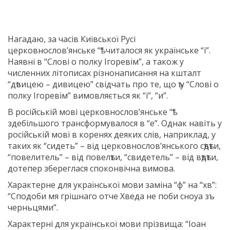
Нагадаю, за часів Київської Русі
церковнослов’янське “ѣ” читалося як українське “і”.
Наявні в “Слові о полку Ігоревім”, а також у
численних літописах різнонаписання на кшталт
“дѣвицею – дивицею” свідчать про те, що ѣ у “Слові о
полку Ігоревім” вимовляється як “і”, “и”.
В російській мові церковнослов’янське “ѣ”
здебільшого трансформувалося в “е”. Однак навіть у
російській мові в коренях деяких слів, наприклад, у
таких як “сидеть” – від церковнослов’янського сѣдѣти,
“повелитель” – від повелѣти, “свидетель” – від вѣдѣти,
дотепер збереглася споконвічна вимова.
Характерне для української мови заміна “ф” на “хв”:
“Сподоби мя грішнаго отче Хведа не поби сноуа зъ
черньцями”.
Характерні для української мови прізвища: “Іоан