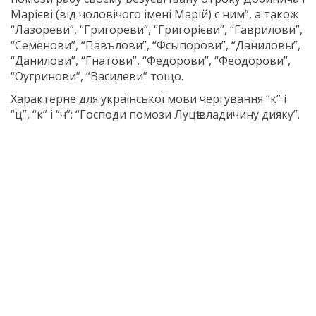
Марієві (від чоловічого імені Марій) с ним”, а також
“Лазореви”, “Григореви”, “Григорієви”, “Гаврилови”,
“Семенови”, “Павълови”, “Фсыпорови”, “Даниловы”,
“Данилови”, “Гнатови”, “Федорови”, “Феодорови”,
“Оугринови”, “Василеви” тощо.
Характерне для української мови чергування “к” і
“ц”, “к” і “ч”: “Господи помози Луцѣ владичину дияку”.