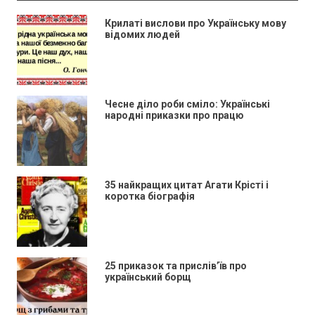
Крилаті вислови про Українську мову
відомих людей
Чесне діло роби сміло: Українські
народні приказки про працю
35 найкращих цитат Агати Крісті і
коротка біографія
25 приказок та прислів’їв про
український борщ