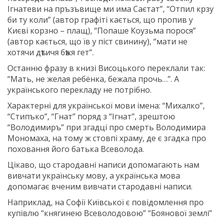
Ігнатеви на пръзъвище ми има Саєтат”, “Отпил крзу
би ту коли” (автор графіті кається, що пропив у
Києві корзно – плащ), “Попаше Коузьма порося”
(автор кається, що їв у піст свинину), “мати не
хотячи дѣтичя бѣжя гет”.
Останню фразу в книзі Висоцького переклали так:
“Мать, не желая ребёнка, бежала прочь…”. А
українського перекладу не потрібно.
Характерні для української мови імена: “Михалко”,
“Стипъко”, “Гнат” поряд з “Ігнат”, зрештою
“Володимиръ” при згадці про смерть Володимира
Мономаха, на тому ж стовпі храму, де є згадка про
поховання його батька Всеволода.
Цікаво, що стародавні написи допомагають нам
вивчати українську мову, а українська мова
допомагає вченим вивчати стародавні написи.
Наприклад, на Софії Київської є повідомлення про
купівлю “княгинею Всеволодовою” “Боянової землі”