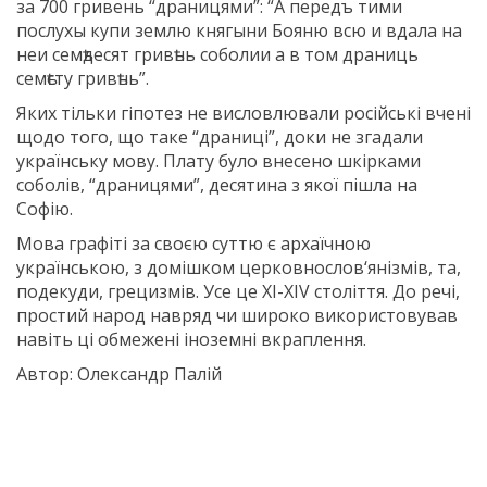
за 700 гривень “драницями”: “А передъ тими
послухы купи землю княгыни Бояню всю и вдала на
неи семѣдесят гривѣнь соболии а в том драниць
семѣсту гривѣнь”.
Яких тільки гіпотез не висловлювали російські вчені
щодо того, що таке “драниці”, доки не згадали
українську мову. Плату було внесено шкірками
соболів, “драницями”, десятина з якої пішла на
Софію.
Мова графіті за своєю суттю є архаїчною
українською, з домішком церковнослов‘янізмів, та,
подекуди, грецизмів. Усе це XI-XIV століття. До речі,
простий народ навряд чи широко використовував
навіть ці обмежені іноземні вкраплення.
Автор: Олександр Палій