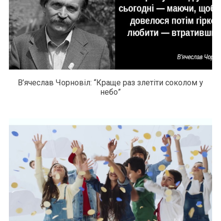
В’ячеслав Чорновіл: “Краще раз злетіти соколом у
небо”