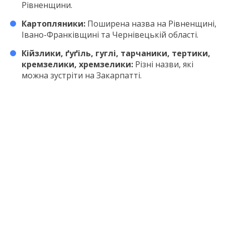
Рівненщини.
Картопляники:
Поширена назва на Рівненщині,
Івано-Франківщині та Чернівецькій області.
Кійзлики, ґуґіль, гуглі, тарчаники, тертики,
кремзелики, хремзелики:
Різні назви, які
можна зустріти на Закарпатті.