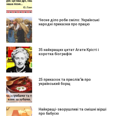
Чесне діло роби сміло: Українські
народні приказки про працю
35 найкращих цитат Агати Крісті і
коротка біографія
25 приказок та прислів’їв про
український борщ
Найкращі-зворушливі та смішні вірші
про бабусю