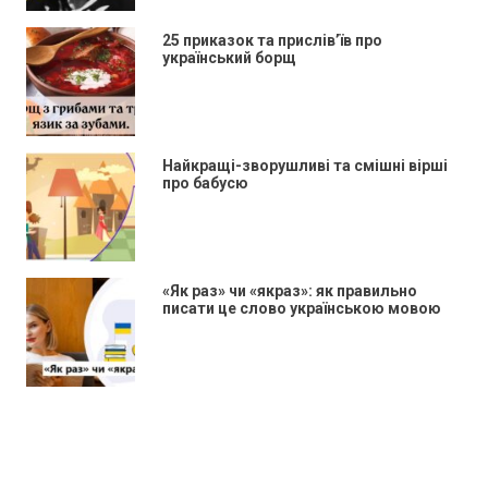
25 приказок та прислів’їв про
український борщ
Найкращі-зворушливі та смішні вірші
про бабусю
«Як раз» чи «якраз»: як правильно
писати це слово українською мовою