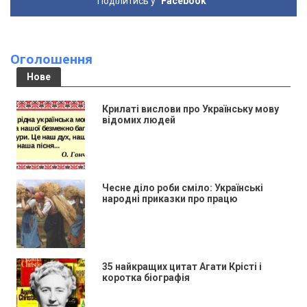
Поділитись у
Facebook
Оголошення
Нове
Крилаті вислови про Українську мову
відомих людей
Чесне діло роби сміло: Українські
народні приказки про працю
35 найкращих цитат Агати Крісті і
коротка біографія