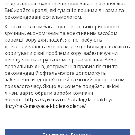
подразненню очей при носінні багаторазових лінз.
Вибирайте краплі, які сумісні з вашими лінзами та
рекомендовані офтальмологом.
Контактні лінзи багаторазового використання є
зручним, економічним та ефективним засобом
корекції зору для людей, які потребують
довготривалої та якісної корекції. Вони дозволяють
коригувати різні проблеми зору, забезпечуючи
високу якість зору та комфортне носіння. Вибір
правильних лінз, дотримання правил гігієни та
рекомендацій офтальмолога допоможуть
забезпечити здоров’я очей та чіткий зір протягом
тривалого часу. Якщо ви хочете придбати якісні
лінзи, варто обрати вироби компанії
Solente:
https://kyivlinza.ua/catalog/kontaktnye-
linzy/na-3-mesyaca-i-bolee-solente/