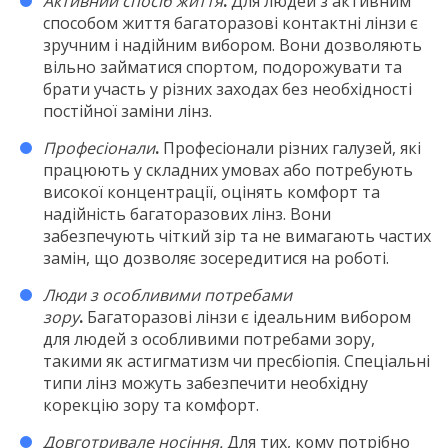
Активний спосіб життя
.
Для людей з активним
способом життя багаторазові контактні лінзи є
зручним і надійним вибором. Вони дозволяють
вільно займатися спортом, подорожувати та
брати участь у різних заходах без необхідності
постійної заміни лінз.
Професіонали
.
Професіонали різних галузей, які
працюють у складних умовах або потребують
високої концентрації, оцінять комфорт та
надійність багаторазових лінз. Вони
забезпечують чіткий зір та не вимагають частих
замін, що дозволяє зосередитися на роботі.
Люди з особливими потребами
зору
.
Багаторазові лінзи є ідеальним вибором
для людей з особливими потребами зору,
такими як астигматизм чи пресбіопія. Спеціальні
типи лінз можуть забезпечити необхідну
корекцію зору та комфорт.
Довготривале носіння.
Для тих, кому потрібно