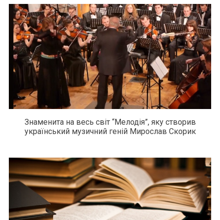
Знаменита на весь світ “Мелодія”, яку створив
український музичний геній Мирослав Скорик