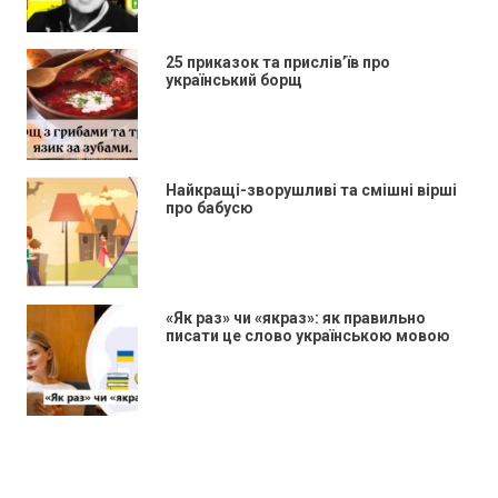
25 приказок та прислів’їв про
український борщ
Найкращі-зворушливі та смішні вірші
про бабусю
«Як раз» чи «якраз»: як правильно
писати це слово українською мовою