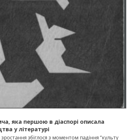
ича, яка першою в діаспорі описала
тва у літературі
зростання збіглося з моментом падіння “культу