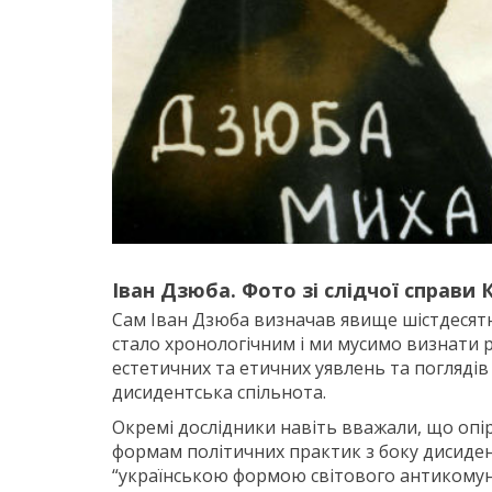
Іван Дзюба. Фото зі слідчої справи 
Сам Іван Дзюба визначав явище шістдесятн
стало хронологічним і ми мусимо визнати р
естетичних та етичних уявлень та поглядів
дисидентська спільнота.
Окремі дослідники навіть вважали, що опір
формам політичних практик з боку дисиден
“українською формою світового антикомуні