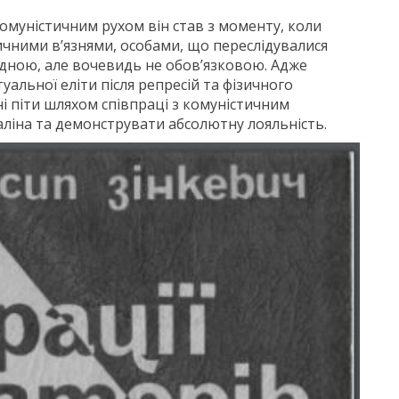
муністичним рухом він став з моменту, коли
ичними в’язнями, особами, що переслідувалися
идною, але вочевидь не обов’язковою. Адже
альної еліти після репресій та фізичного
і піти шляхом співпраці з комуністичним
ліна та демонструвати абсолютну лояльність.