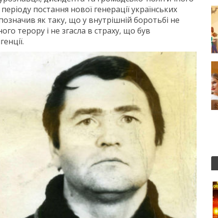
 періоду постання нової генерації українських
позначив як таку, що у внутрішній боротьбі не
го терору і не згасла в страху, що був
енції.