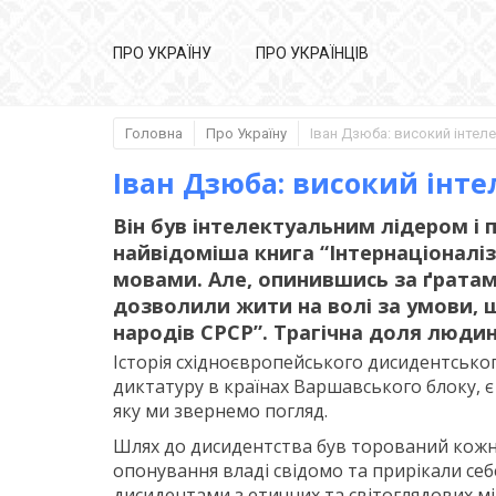
ПРО УКРАЇНУ
ПРО УКРАЇНЦІВ
Головна
Про Україну
Іван Дзюба: високий інте
Він був інтелектуальним лідером і
найвідоміша книга “Інтернаціоналі
мовами. Але, опинившись за ґратам
дозволили жити на волі за умови, щ
народів СРСР”. Трагічна доля люди
Історія східноєвропейського дисидентськог
диктатуру в країнах Варшавського блоку, є
яку ми звернемо погляд.
Шлях до дисидентства був торований кожн
опонування владі свідомо та прирікали себ
дисидентами з етичних та світоглядових мір