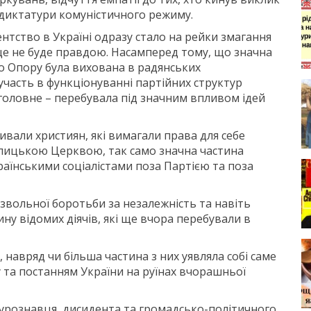
 диктатури комуністичного режиму.
ентство в Україні одразу стало на рейки змагання
 це не буде правдою. Насамперед тому, що значна
го Опору була вихована в радянських
 участь в функціонуванні партійних структур
 головне – перебувала під значним впливом ідей
вали християн, які вимагали права для себе
олицькою Церквою, так само значна частина
раїнськими соціалістами поза Партією та поза
звольної боротьби за незалежність та навіть
у відомих діячів, які ще вчора перебували в
 навряд чи більша частина з них уявляла собі саме
 та постанням України на руїнах вчорашньої
турознавця, дисидента та громадсько-політичного