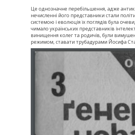
Це однозначне перебільшення, адже антико
нечисленні його представники стали політ
системою і еволюція їх поглядів була очев
чимало українських представників інтелекту
винищення колег та родичів, були вимушен
режимом, ставати трубадурами Йосифа Ста