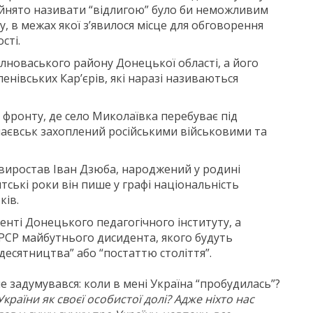
рийнято називати “відлигою” було би неможливим
у, в межах якої з’явилося місце для обговорення
сті.
лноваського району Донецької області, а його
енівських Кар’єрів, які наразі називаються
 фронту, де село Миколаївка перебуває під
чаєвськ захоплений російськими військовими та
виростав Іван Дзюба, народжений у родині
тські роки він пише у графі національність
ків.
енті Донецького педагогічного інституту, а
УРСР майбутнього дисидента, якого будуть
есятництва” або “постаттю століття”.
не задумувався: коли в мені Україна “пробудилась”?
раїни як своєї особистої долі? Адже ніхто нас