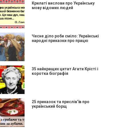
Крилаті вислови про Українську
мову відомих людей
Чесне діло роби сміло: Українські
народні приказки про працю
35 найкращих цитат Агати Крісті і
коротка біографія
25 приказок та прислів’їв про
український борщ