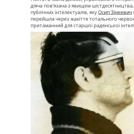
діяча пов’язана з явищем шістдесятництва,
публічних інтелектуалів, яку
Осип Зінкевич
перейшла через жахіття тотального червоно
притаманний для старшої радянської інтеліг