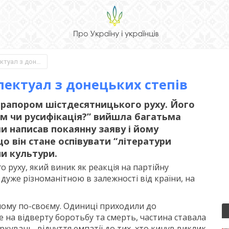
Іван Дзюба: високий інтелектуал з донецьких степів
лектуал з донецьких степів
 прапором шістдесятницького руху. Його
зм чи русифікація?” вийшла багатьма
и написав покаянну заяву і йому
о він стане оспівувати “літератури
ни культури.
о руху, який виник як реакція на партійну
 дуже різноманітною в залежності від країни, на
ому по-своєму. Одиниці приходили до
е на відверту боротьбу та смерть, частина ставала
кувань, відчуття емпатії до тих, хто кинув виклик