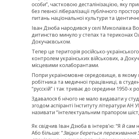
особи”, частковою десталінізацією, яку п
без певної лібералізації публічного простор
питань національної культури та ідентично
Іван Дзюба народився у селі Миколаївка Во
дитинство минуло у степах та териконах Ол
Докучаєвськом.
Тепер це територія російсько-українського
контролем українських військових, а Доку
місцевими колаборантами.
Попри україномовне середовище, в якому 
робітника та медичної працівниці, в студен
“русскій” і так триває до середини 1950-х ро
Здавалося б нічого не мало видавати у студ
згодом аспіранті Інституту літератури АН 
називати “інтелектуальним прапором шістд
Як свідчив Іван Дзюба в інтерв’ю: “Я й сам 
Або більше: “
Звідки береться переживання Ук