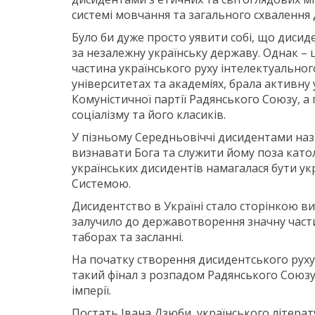
системі мовчання та загального схвалення
Було би дуже просто уявити собі, що дисид
за незалежну українську державу. Однак –
частина українського руху інтелектуально
університетах та академіях, брала активну
Комуністичної партії Радянського Союзу, а
соціалізму та його класиків.
У пізньому Середньовіччі дисидентами нази
визнавати Бога та служити йому поза кат
українських дисидентів намагалася бути ук
Системою.
Дисидентство в Україні стало сторінкою ви
залучило до державотворення значну частин
таборах та засланні.
На початку створення дисидентського руху,
такий фінал з розпадом Радянського Союзу
імперії.
Постать Івана Дзюби, українського літера