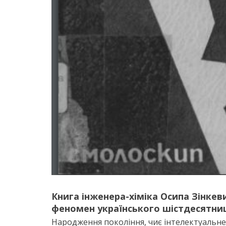
Книга інженера-хіміка Осипа Зінкев
феномен українського шістдесятниц
Народження покоління, чиє інтелектуальне 