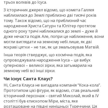
трьох волхвів до Ісуса.
З історичних джерел відомо, що комета Галлея
наблизилася до Землі приблизно дві тисячі років
тому. Також відомо, що на приблизний час
народження Христа Сатурн та Юпітер протягом
одного року тричі наближалися до землі – дуже й
дуже нечаста подія. Але, попри це наближення, вони
могли виглядати на земному небі лише, як дві
яскраві цятки – не так, як це змальовував Матвій.
Інша теорія стверджує, що космічна подія, яка
супроводжувала народження Ісуса – це вибух
супернової – великої зірки, яка затьмарила на
земному небі всі інші зірки.
Чи існує Санта Клаус?
Ні, Санта Клауса не вигадала компанія “Кока-кола”.
Прототипом цієї фігури, як відомо, став реальний
історичний персонаж – святий Миколай, який в IV
столітті був єпископом Міри, міста, яке
розташоване на півдні нинішньої Туреччини. Ця