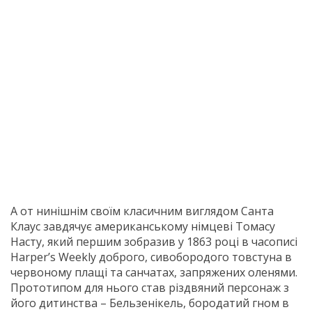
А от нинішнім своїм класичним виглядом Санта
Клаус завдячує американському німцеві Томасу
Насту, який першим зобразив у 1863 році в часописі
Harper’s Weekly доброго, сивобородого товстуна в
червоному плащі та санчатах, запряжених оленями.
Прототипом для нього став різдвяний персонаж з
його дитинства – Бельзенікель, бородатий гном в