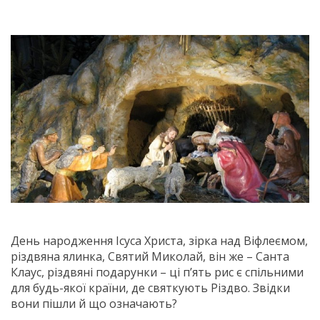
День народження Ісуса Христа, зірка над Віфлеємом,
різдвяна ялинка, Святий Миколай, він же – Санта
Клаус, різдвяні подарунки – ці п’ять рис є спільними
для будь-якої країни, де святкують Різдво. Звідки
вони пішли й що означають?