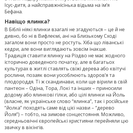
Ісус-дитя, а найсправжнісінька відьма на ім’я
Бефана.
Навіщо ялинка?
В Біблії ніякі ялинки взагалі не згадуються – це й не
дивно, бо ні в Вифлеємі, ані на Близькому Сході
загалом вони просто не ростуть. Хіба що ліванські
кедри, але вони виглядають зовсім інакше.
Традиція ставити ялинку на Різдво не має жодного
історично доведеного початку, але в багатьох
культурах в житлі ставлять свіжі дерева або квітучі
рослини, позаяк вони уособлюють здоров’я та
плодороддя. Ті ж скандинави, коли ще вірили в свій
пантеон – Одіна, Тора, Локі та інших – приносили
додому або ялинкові гілки, або цілі ялинки на Йоль
(власне, як українське слово “ялинка”, так і російське
“йолка” походять саме від цієї назви – “дерево
Йоля”) – тобто, на зимове сонцестояння. Можливо,
середньовічні європейські християни перейняли цю
звичку в вікінгів.