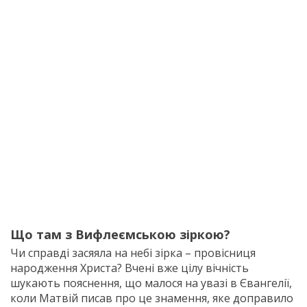
Що там з Вифлеємською зіркою?
Чи справді засяяла на небі зірка – провісниця
народження Христа? Вчені вже цілу вічність
шукають пояснення, що малося на увазі в Євангелії,
коли Матвій писав про це знамення, яке доправило