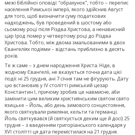
межі біблійної оповіді: “обрахунок”, тобто – перепис
населення Римської імперії, якого здійснив Август
для того, щоб визначити суму податкових
надходжень, був проведений в шостому або
сьомому році після Різдва Христова, а ненависний
цар Ірод помер у четвертому році до Різдва
Христова. Тобто, між двома змальованими в двох
Євангеліях подіями – відстань приблизно в десять
років.
Те ж саме – з днем народження Христа. Ніде, в
жодному Євангелії, не вказується точна дата цієї
події: ні 25 грудня, ані 7 січня там не фігурують. Дату
цю встановив у IV столітті римський цезар
Константин I, причому зробив це навмисне, аби
замінити цим великим християнським святом свято
язицьке – Йоль, або день зимового сонцестояння,
якого святкували римляни, кельти та германці.
Йоль святкувався (й святкується деким ще й досі) 25
грудня – з введенням григоріанського календаря у
XVI столітті ця дата перемістилася на 21 грудня.