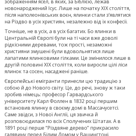
зображенням ясел, в яких, за Біблією, лежав
новонароджений Ісус. Лише на початку XIX століття,
після наполеонівських воєн, ялинки стали з’являтися
на Різдво в усіх християн, незалежно від їх конфесії.
Точніше, не в усіх, а в усіх багатих. Бо ялинки в
Центральній Європі були на ті часи вже доволі
рідкісними деревами, тож прості, незаможні
християни змушені були вдовольнятися лише
лапатими ялинковими гілками. Це змінилося лише в
другій половині XIX століття, коли виросли цілі ліси
ялинок та сосен, насаджені раніше.
Європейські емігранти принесли цю традицію з
собою й до Нового світу. Це, до речі, знову ж таки
зробив німець: професор Гарвардського
університету Карл Фоллен в 1832 році першим
встановив ялинку в своєму домі в Массачусетсі.
Саме звідси, з Нової Англії, ця звичка й
розповсюдилася по всіх Сполучених Штатах. А в
1891 році перше “Різдвяне дерево” прикрасило
галявину перед Білим Домом у Вашингтоні.