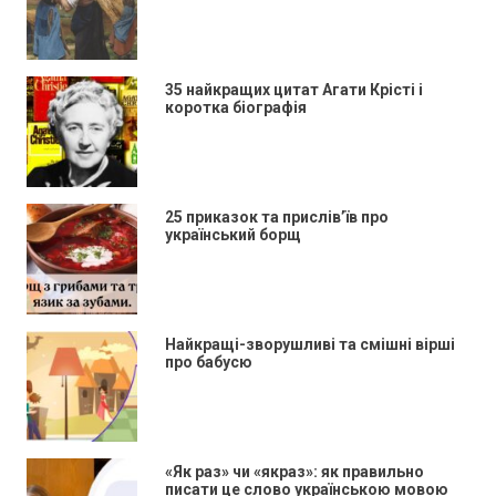
35 найкращих цитат Агати Крісті і
коротка біографія
25 приказок та прислів’їв про
український борщ
Найкращі-зворушливі та смішні вірші
про бабусю
«Як раз» чи «якраз»: як правильно
писати це слово українською мовою