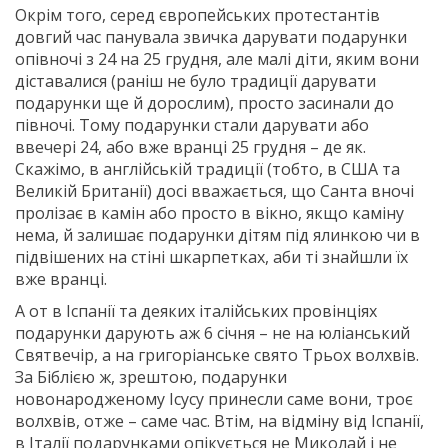
Окрім того, серед європейських протестантів
довгий час панувала звичка дарувати подарунки
опівночі з 24 на 25 грудня, але малі діти, яким вони
діставалися (раніш не було традиції дарувати
подарунки ще й дорослим), просто засинали до
півночі. Тому подарунки стали дарувати або
ввечері 24, або вже вранці 25 грудня – де як.
Скажімо, в англійській традиції (тобто, в США та
Великій Британії) досі вважається, що Санта вночі
пролізає в камін або просто в вікно, якщо каміну
нема, й залишає подарунки дітям під ялинкою чи в
підвішених на стіні шкарпетках, аби ті знайшли їх
вже вранці.
А от в Іспанії та деяких італійських провінціях
подарунки дарують аж 6 січня – не на юліанський
Святвечір, а на григоріанське свято Трьох волхвів.
За Біблією ж, зрештою, подарунки
новонародженому Ісусу принесли саме вони, троє
волхвів, отже – саме час. Втім, на відміну від Іспанії,
в Італії подарунками опікується не Миколай і не