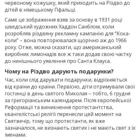
червоному кожушку, який приходить на Різдво до
дітей в німецькому Пфальці.
Саме це зображення взяв за основу в 1931 році
шведський художних Хаддон Санблом, коли
розробляв різдвяну рекламну кампанію для “Кока-
коли” – вона повторювалася щорічно аж до 1966
року. Отже, можна сказати, що американський
виробник лимонадів все ж таки додав свою частку
до нинішнього уявлення про Санта Клауса.
Чому на Різдво дарують подарунки?
Час, коли слід дарувати подарунки, відрізняється
від країни до країни. Первісно, діти отримували свої
гостинці в день святого Миколая – тобто, 6 грудня
за григоріанським календарем. Після європейської
Реформації та виникнення протестантства,
євангелістські релігії перенесли цей момент на
Святвечір, тому що протестанти, як вже
зазначалося, не визнають святих і не мають свят з їх
іменами.