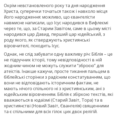
Окрім невстановленого року та дня народження
Христа, суперечки точаться також і навколо місця
його народження: можливо, що євангелісти
навмисне написали, що Ісус народився в Вифлеємі
через те, що, за Старим Завітом, саме в цьому місті
народився цар Давид, перший цар юдейський, з
роду якого, як стверджують християнські
віровчителі, походить Ісус.
Однак, не слід забувати одну важливу річ: Біблія – це
не підручник історії, тому невідповідності в ній
жодним чином не можуть служити “зброєю” для
атеїстів. Інакше кажучи, просте тикання пальцем в
біблейські сторінки з радісним констатуванням, що
вони не відповідають історичним фактам, не
мають нічого спільного ні з християнським, ані з
юдейським віровченням. Біблія є збіркою текстів, які
вважаються в юдаїзмі (Старий Завіт, Тора) та в
християнстві (Новий Завіт, Євангелія) священними
та є спільними для всіх гілок цих двох релігій.