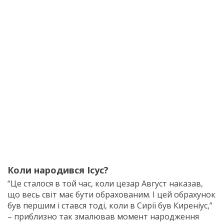
Коли народився Ісус?
“Це сталося в той час, коли цезар Август наказав,
що весь світ має бути обрахованим. І цей обрахунок
був першим і стався тоді, коли в Сирії був Киреніус,”
– приблизно так змалював момент народження