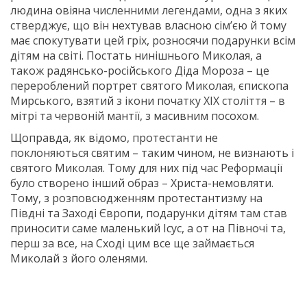
людина овіяна численними легендами, одна з яких
стверджує, що він нехтував власною сім’єю й тому
має спокутувати цей гріх, розносячи подарунки всім
дітям на світі. Постать нинішнього Миколая, а
також радянсько-російського Діда Мороза – це
перероблений портрет святого Миколая, єпископа
Мирського, взятий з ікони початку XIX століття – в
мітрі та червоній мантії, з масивним посохом.
Щоправда, як відомо, протестанти не
поклоняються святим – таким чином, не визнають і
святого Миколая. Тому для них під час Реформації
було створено інший образ – Христа-немовляти.
Тому, з розповсюдженням протестантизму на
Півдні та Заході Європи, подарунки дітям там став
приносити саме маленький Ісус, а от на Півночі та,
перш за все, на Сході цим все ще займається
Миколай з його оленями.