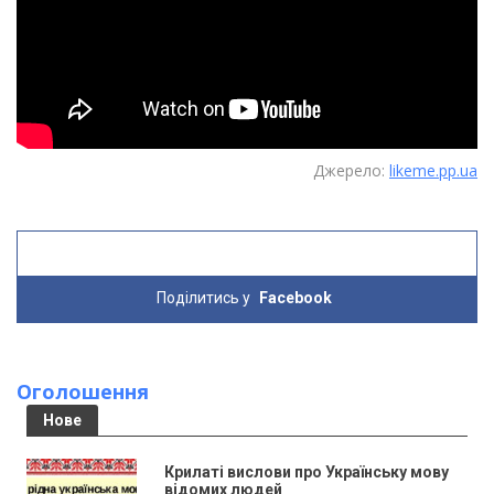
Джерело:
likeme.pp.ua
Поділитись у
Facebook
Оголошення
Нове
Крилаті вислови про Українську мову
відомих людей