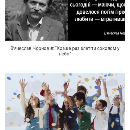
В’ячеслав Чорновіл: “Краще раз злетіти соколом у
небо”