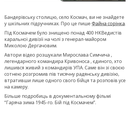
Бандерівську столицю, село Космач, ви не знайдете
у шкільних підручниках. Про це пише
Файна сорінка
.
Під Космачем було знищено понад 400 НКВедистів
каральної дивізії на чолі з генерал-майором
Миколою Дергачовим.
Автори відео розшукали Мирослава Симчича ,
легендарного командира Кривоноса , єдиного, хто
лишився живий з командирів УПА. Саме він зі своєю
сотнею розгромив пів тисячну радянську дивізію,
втративши лише одного свого бійця та розповів усе
на камеру.
Більше подробиць в документальному фільмі
“Гаряча зима 1945-го. Бій під Космачем”.