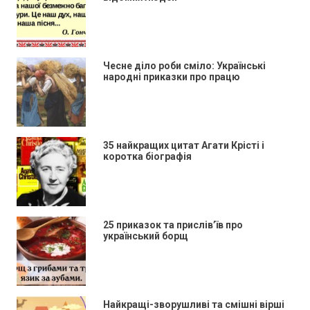
Чесне діло роби сміло: Українські
народні приказки про працю
35 найкращих цитат Агати Крісті і
коротка біографія
25 приказок та прислів’їв про
український борщ
Найкращі-зворушливі та смішні вірші