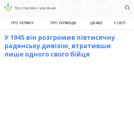
ПРО УКРАЇНУ
ПРО УКРАЇНЦІВ
ЦІКАВЕ
У СВІТІ
У 1945 він розгромив півтисячну
радянську дивізію, втративши
лише одного свого бійця