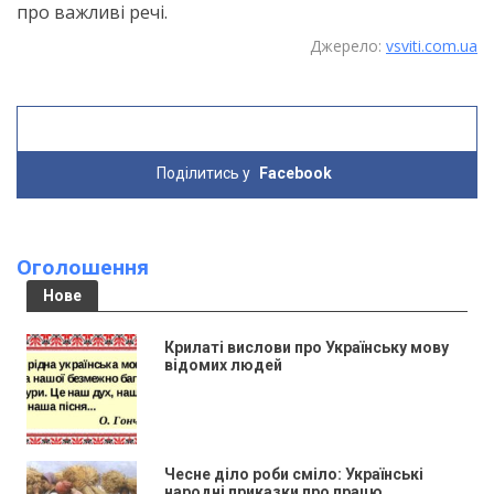
про важливі речі.
Джерело:
vsviti.com.ua
Поділитись у
Facebook
Оголошення
Нове
Крилаті вислови про Українську мову
відомих людей
Чесне діло роби сміло: Українські
народні приказки про працю