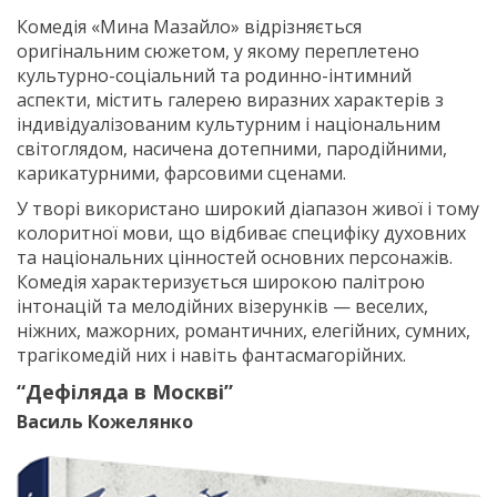
Комедія «Мина Мазайло» відрізняється
оригінальним сюжетом, у якому переплетено
культурно-соціальний та родинно-інтимний
аспекти, містить галерею виразних характерів з
індивідуалізованим культурним і національним
світоглядом, насичена дотепними, пародійними,
карикатурними, фарсовими сценами.
У творі використано широкий діапазон живої і тому
колоритної мови, що відбиває специфіку духовних
та національних цінностей основних персонажів.
Комедія характеризується широкою палітрою
інтонацій та мелодійних візерунків — веселих,
ніжних, мажорних, романтичних, елегійних, сумних,
трагікомедій них і навіть фантасмагорійних.
“Дефіляда в Москві”
Василь Кожелянко