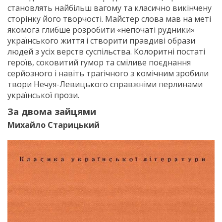
становлять найбільш вагому та класично викінчену
сторінку його творчості. Майстер слова мав на меті
якомога глибше розробити «непочаті рудники»
українського життя і створити правдиві образи
людей з усіх верств суспільства. Колоритні постаті
героїв, соковитий гумор та сміливе поєднання
серйозного і навіть трагічного з комічним зробили
твори Нечуя-Левицького справжніми перлинами
української прози.
За двома зайцями
Михайло Старицький