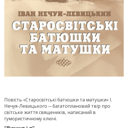
Повість «Старосвітські батюшки та матушки» І.
Нечуя-Левицького ─ багатоплановий твір про
світське життя священиків, написаний в
гумористичному ключі.
“Вишня і я”