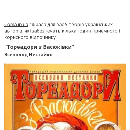
Сoma.in.ua
зібрала для вас 9 творів українських
авторів, які забезпечать кілька годин приємного і
корисного відпочинку:
“Тореадори з Васюківки”
Всеволод Нестайко