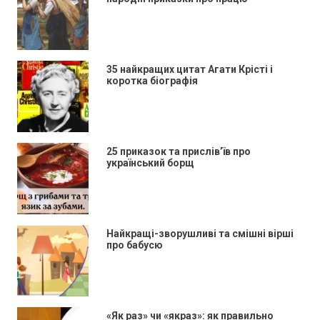
35 найкращих цитат Агати Крісті і
коротка біографія
25 приказок та прислів’їв про
український борщ
Найкращі-зворушливі та смішні вірші
про бабусю
«Як раз» чи «якраз»: як правильно