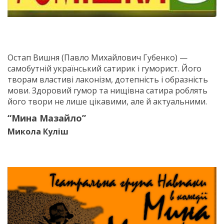
Остап Вишня (Павло Михайлович Губенко) —
самобутній український сатирик і гуморист. Його
творам властиві лаконізм, дотепність і образність
мови. Здоровий гумор та нищівна сатира роблять
його твори не лише цікавими, але й актуальними.
“Мина Мазайло”
Микола Куліш