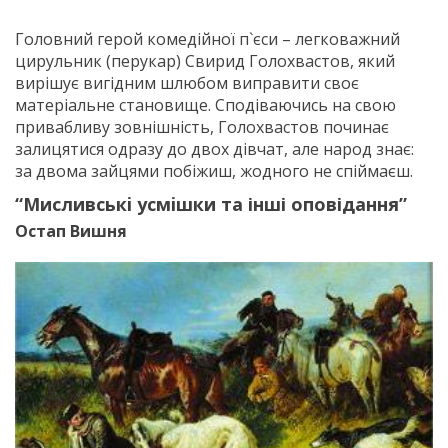
Головний герой комедійної п`єси – легковажний
цирульник (перукар) Свирид Голохвастов, який
вирішує вигідним шлюбом виправити своє
матеріальне становище. Сподіваючись на свою
привабливу зовнішність, Голохвастов починає
залицятися одразу до двох дівчат, але народ знає:
за двома зайцями побіжиш, жодного не спіймаєш.
“Мисливськi усмiшки та інші оповідання”
Остап Вишня