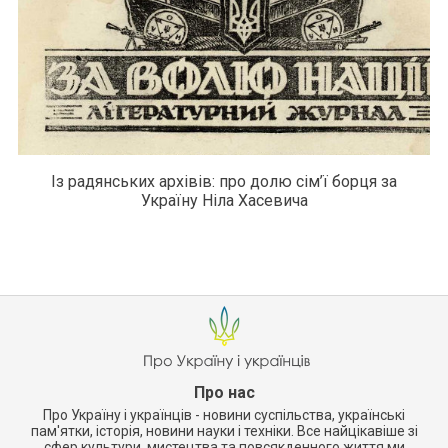
Із радянських архівів: про долю сім’ї борця за
Україну Ніла Хасевича
Про нас
Про Україну і українців - новини суспільства, українські
пам'ятки, історія, новини науки і техніки. Все найцікавіше зі
сфер культури, мистецтва та повсякденного життя ми