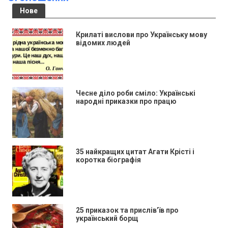
Нове
Крилаті вислови про Українську мову
відомих людей
Чесне діло роби сміло: Українські
народні приказки про працю
35 найкращих цитат Агати Крісті і
коротка біографія
25 приказок та прислів’їв про
український борщ