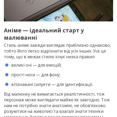
Аніме — ідеальний старт у
малюванні
Стиль аніме завжди виглядає приблизно однаково,
тобто його легко відрізнити від усіх інших. Усе це
тому, що в межах стилю існує низка правил:
великі очі — для емоцій;
прості носи — для фону;
впізнавані силуети — для ідентифікації.
Від малюнку не вимагається реалістичності, тож
персонаж може виглядати майже як завгодно. Тож
нам не потрібно знати анатомію, не обов’язково
розумітися на живописі та взагалі знати техніки
малювання. Завдяки таким простим правилам і