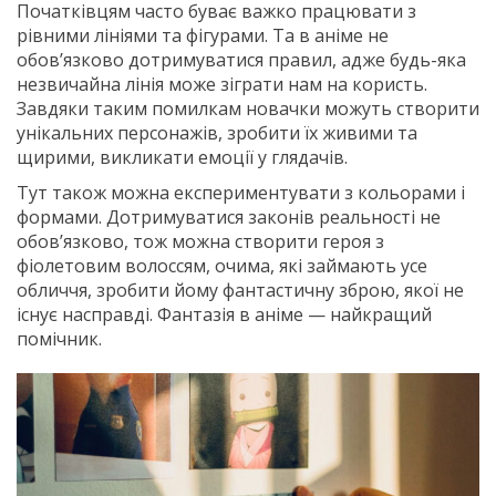
Початківцям часто буває важко працювати з
рівними лініями та фігурами. Та в аніме не
обов’язково дотримуватися правил, адже будь-яка
незвичайна лінія може зіграти нам на користь.
Завдяки таким помилкам новачки можуть створити
унікальних персонажів, зробити їх живими та
щирими, викликати емоції у глядачів.
Тут також можна експериментувати з кольорами і
формами. Дотримуватися законів реальності не
обов’язково, тож можна створити героя з
фіолетовим волоссям, очима, які займають усе
обличчя, зробити йому фантастичну зброю, якої не
існує насправді. Фантазія в аніме — найкращий
помічник.