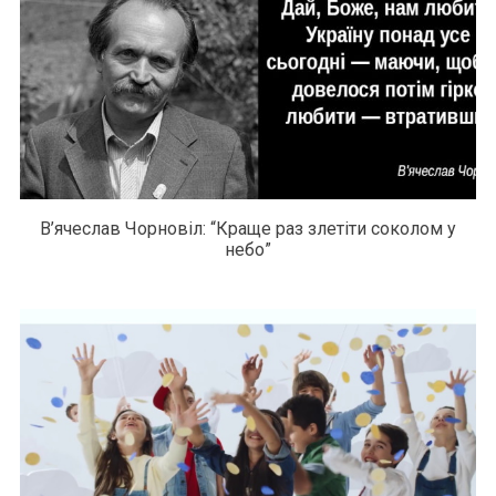
В’ячеслав Чорновіл: “Краще раз злетіти соколом у
небо”