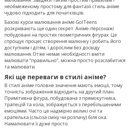
необмеженому простому для фантазії стиль аніме
чудово підходить для початківців.
Базові курси малювання аніме GoITeens
розкривають ще один секрет. Аніме-персонажі
побудовані на простих геометричних фігурах. Це
спрощує процес створення малюнку і робить його
доступним і дітям, і дорослим без досвіду
малювання. Отже немає необхідності вміти
малювати “правильно”, можна просто розслабитися
та малювати.
Які ще переваги в стилі аніме?
В стилі аніме головне значення мають емоції, тому
точність зображення відходить на другий план.
Примітивна фігура, побудована з прямокутника,
трапецій та кола, зображується з перебільшеними
емоціями. Часто це надмірно великі очі та
крапелька (сльоза сміху чи розпачу) біля ока.
Намалювати її дуже просто.