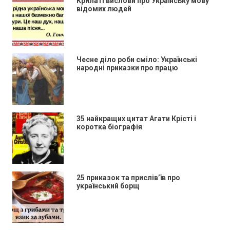
Крилаті вислови про Українську мову
відомих людей
Чесне діло роби сміло: Українські
народні приказки про працю
35 найкращих цитат Агати Крісті і
коротка біографія
25 приказок та прислів’їв про
український борщ