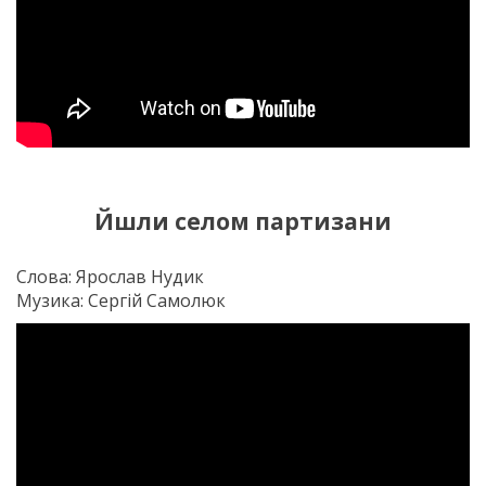
Йшли селом партизани
Слова: Ярослав Нудик
Музика: Сергій Самолюк