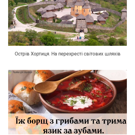
Острів Хортиця. На перехресті світових шляхів