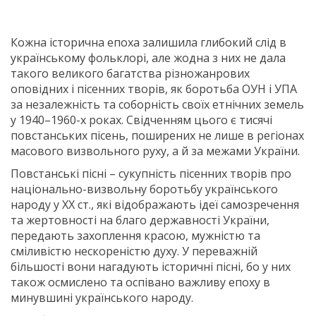
Кожна історична епоха залишила глибокий слід в
українському фольклорі, але жодна з них не дала
такого великого багатства різножанрових
оповідних і пісенних творів, як боротьба ОУН і УПА
за незалежність та соборність своїх етнічних земель
у 1940–1960-х роках. Свідченням цього є тисячі
повстанських пісень, поширених не лише в регіонах
масового визвольного руху, а й за межами України.
Повстанські пісні – сукупність пісенних творів про
національно-визвольну боротьбу українського
народу у ХХ ст., які відображають ідеї самозречення
та жертовності на благо державності України,
передають захоплення красою, мужністю та
сміливістю нескореністю духу. У переважній
більшості вони нагадують історичні пісні, бо у них
також осмислено та оспівано важливу епоху в
минувшині українського народу.