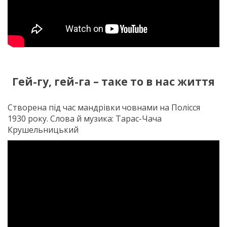
Гей-гу, гей-га – таке то в нас життя
Створена під час мандрівки човнами на Полісся
1930 року. Слова й музика: Тарас-Чача
Крушельницький