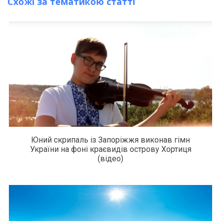
Схожі за тематикою статті
Юний скрипаль із Запоріжжя виконав гімн
України на фоні краєвидів острову Хортиця
(відео)