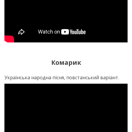
Комарик
Українська народна пісня, повстанський варіант.