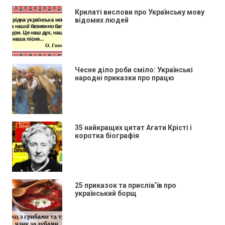
Крилаті вислови про Українську мову
відомих людей
Чесне діло роби сміло: Українські
народні приказки про працю
35 найкращих цитат Агати Крісті і
коротка біографія
25 приказок та прислів’їв про
український борщ