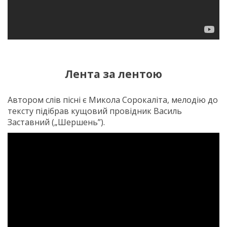
Лента за лентою
Автором слів пісні є Микола Сорокаліта, мелодію до
тексту підібрав кущовий провідник Василь
Заставний („Шершень”).