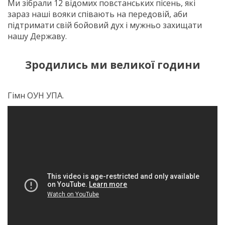
Ми зібрали 12 відомих повстанських пісень, які
зараз наші вояки співають на передовій, аби
підтримати свій бойовий дух і мужньо захищати
нашу Державу.
Зродились ми великої години
Гімн ОУН УПА.